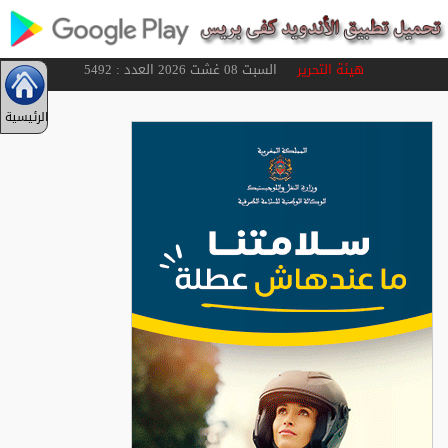
هيئة التحرير
السبت 08 غشت 2026 العدد : 5492
الرئيسية