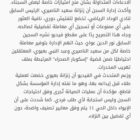
الادعاءات المتداولة بشأن منح امتيازات خاصة لبعض السجناء.
وأكدت إدارة السجن أن زنزانة سعيد الناصيري، الرئيس السابق
لنادي الوداد الرياضي، تخضع لتفتيش دوري، نافية العثور
على أي ممنوعات أو تسجيل أي معاملة تفضيلية لصالحه.
وجاء هذا التصريح ردًا على مقطع فيديو نشره السجين
السابق نور الدين عواج، حيث اتهم الإدارة بتوفير معاملة
خاصة لكل من سعيد الناصيري وعبد النبي بعيوي، المعتقلين
احتياطيًا ضمن قضية "إسكوبار الصحراء" المرتبطة بملف
تهريب المخدرات.
وزعم المتحدث في الفيديو أن زنزانة بعيوي خضعت لعملية
طلاء قبل إيداعه بها، وهو ما نفته إدارة المؤسسة بشكل
قاطع، مؤكدة أن عمليات الصيانة تُجرى وفق احتياجات
السجن وليس استجابة لأي طلب فردي. كما شددت على أن
الإيواء داخل الحي 11 يتم وفق معايير تصنيف واضحة، دون
أي تفضيل بين النزلاء.