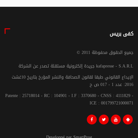
كفى بريس
© جميع الحقوق محفوظة 2011
جريدة إلكترونية مستقلة تصدر عن الشركة kafapresse - S.A.R.L
الإيداع القانوني طبقا لقانون الصحافة والنشر المؤرخ بتاريخ 10غشت
2016: عدد 1 - 017 ص ح
Patente : 25718014 - RC : 104901 - I.F : 3370680 - CNSS : 4111829 -
ICE : 001799721000071
Developpé par SmartProg