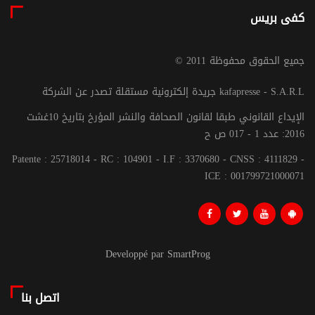
كفى بريس
© جميع الحقوق محفوظة 2011
جريدة إلكترونية مستقلة تصدر عن الشركة kafapresse - S.A.R.L
الإيداع القانوني طبقا لقانون الصحافة والنشر المؤرخ بتاريخ 10غشت
2016: عدد 1 - 017 ص ح
Patente : 25718014 - RC : 104901 - I.F : 3370680 - CNSS : 4111829 -
ICE : 001799721000071
Developpé par SmartProg
اتصل بنا