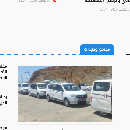
اوي وترفض المقاطعة
05 غشت 2026 - 12:57
مجتمع وحوداث
مختبر
للأم
المط
رد ق
الذي
موجة