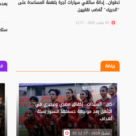
تطوان.. إدانة سائقي سيارات أجرة بتهمة المساعدة على
بعدد
"الحريك" تُغضب نقابيين
05 غشت 2026 - 12:57
سلك 
رياضة
فن
"كان" السيدات.. إخفاق مصري ونيجيري في
التأهل بعد مواجهة حسمتها النسور بستة
أهداف
05 غشت 2026 - 12:57