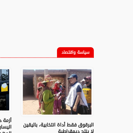
سياسة واقتصاد
أزمة د
البرقوق فقط أداة انتخابية، باليقين
اليسا
لا ينتج ديمقراطية