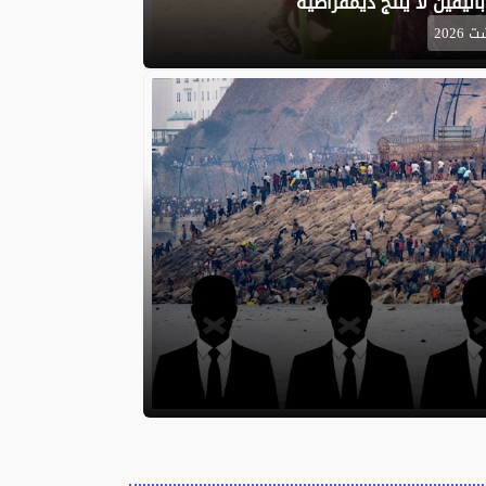
باليقين لا ينتج ديمقراطية