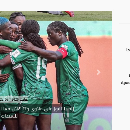
ا
Next
معية
05 غشت 2026 - 21:54
اغتيال صانع محتوى مكسيكي