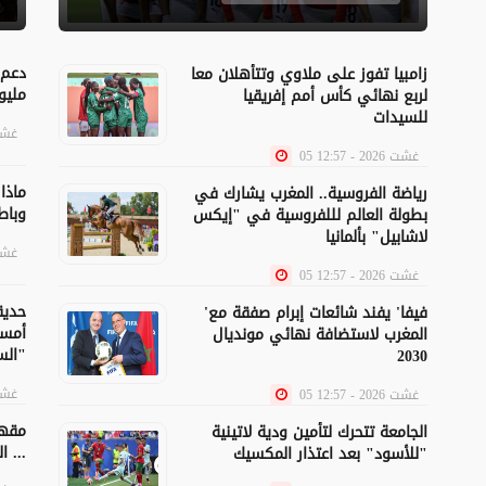
زامبيا تفوز على ملاوي وتتأهلان معا
مليون
لربع نهائي كأس أمم إفريقيا
للسيدات
05 غشت 026
05 غشت 2026 - 12:57
ماذا
رياضة الفروسية.. المغرب يشارك في
وباط
بطولة العالم لللفروسية في "إيكس
لاشابيل" بألمانيا
05 غشت 026
05 غشت 2026 - 12:57
حديق
​'فيفا' يفند شائعات إبرام صفقة مع
أمسي
المغرب لاستضافة نهائي مونديال
السلام"
2030
05 غشت 026
05 غشت 2026 - 12:57
مقهى
الجامعة تتحرك لتأمين ودية لاتينية
الغرب ...
"للأسود" بعد اعتذار المكسيك