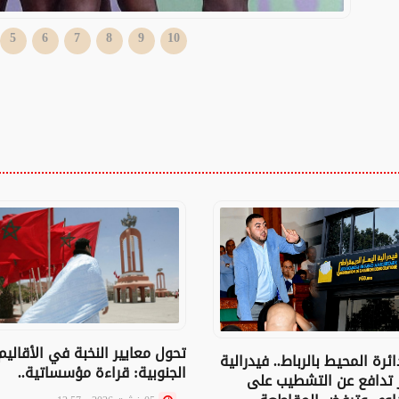
5
6
7
8
9
10
تحول معايير النخبة في الأقاليم
ائرة المحيط بالرباط.. فيدرالية
الجنوبية: قراءة مؤسساتية..
ر تدافع عن التشطيب على