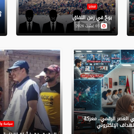
قضايا
ث
بوحٌ في زمن النفاق
05 غشت 2026
ي العصر الرقمي.. معركة
هداف الإلكتروني
سياسة وا