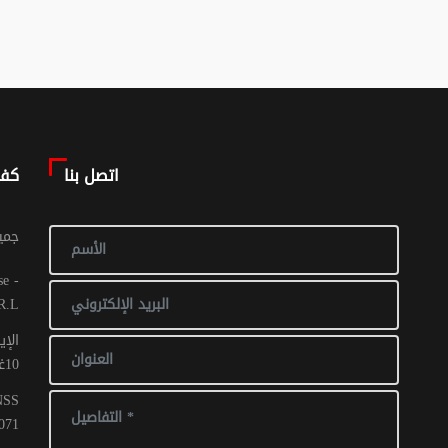
اتصل بنا
كف
© جم
R.L
الإي
10غشت 2016: عدد 1 - 017 ص ح
CNSS
071