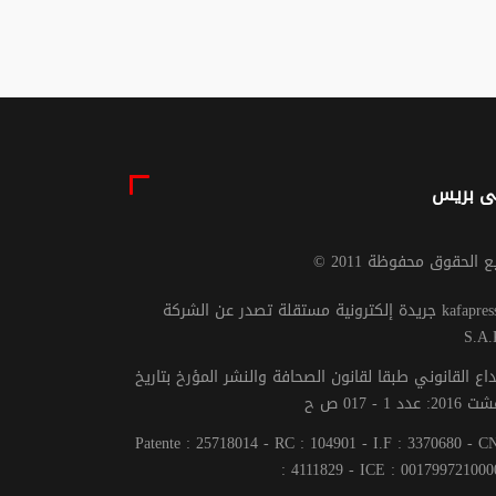
ى بريس
يع الحقوق محفوظة 2011
جريدة إلكترونية مستقلة تصدر عن الشركة kafapresse -
S.A.
داع القانوني طبقا لقانون الصحافة والنشر المؤرخ بتاريخ
Patente : 25718014 - RC : 104901 - I.F : 3370680 - 
: 4111829 - ICE : 001799721000