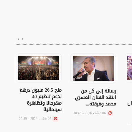
منح 26.5 مليون درهم
رسالة إلى كل من
لدعم تنظيم 40
انتقد الفنان العسري
ال
مهرجانا وتظاهرة
محمد وفرقته...
ملي
سينمائية
دورة 
06 غشت 2026 - 10:45
05 غشت 2026 - 20:49