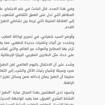
وفي هذا الصدد، قال الباحث في علم الاجتماع، عل
المظاهر التي تدل على العمق الثقافي للشعوب وال
إلى العلاقة المتينة التي تربط بين نشاطي الطبخ 
القدم.
وأوضح السيد شعباني، في تصريح لوكالة المغرب الع
ومتجدد عن آليات وتقنيات جديدة للطهي، مما يفسر
تزخر بها المطابخ والموائد عبر العالم، والتي 
على حدة، مثل الطاجين المغربي، البيتزا الإيطالية 
وشدد على أن الاحتفال باليوم العالمي لفن الطبخ
مجرد وسيلة لإشباع رغبات الأكل والشرب إلى التعا
مضيفا أن الطبخ يمكن إدخاله ضمن وسائل تعزيز الع
الراهنة.
وتسود لدى المهتمين بهذا المجال عبارة “الطبخ ال
النشاط البشري العريق، مما يعيد للواجهة الحدي
يعدها الإنسان المعاصر للمعايير البيئية المستدامة