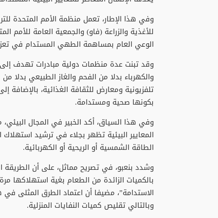
وفي هذا الإطار، تعمل منظمة الأمم المتحدة للترب
للأغذية والزراعة (فاو) والجمعية العامة للأمم ال
الوعي العام بمساهمة الطهي المستدام في تعزيز 
وقد تبنت عدة منظمات دولية مبادرات تهدف إلى تع
والكهرباء بدلا من الفحم والغاز الطبيعي بدلا من
تلفزيونية ومعارض للثقافة الغذائية، بالإضافة إلى
بكونها صحية ومستدامة.
وفي هذا السياق، أكد الخبير في المجال البيئي، مح
المعايير البيئية تظهر بجلاء في ترشيد استهلاك ا
الطاقة الشمسية أو الريحية أو الكهربائية.
وشدد بنعبو، في تصريح مماثل، على أن الطريقة ال
بالكميات الزائدة من الطعام بغية استهلاكها مرة أ
الاستدامة”، مضيفا أن اعتماد الطرق المثلى في ه
وبالتالي تقليص كميات النفايات المنزلية.