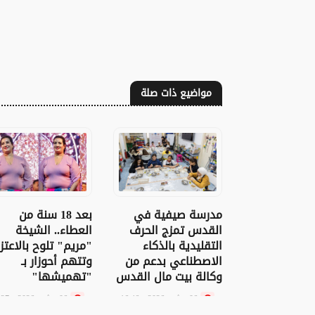
مواضيع ذات صلة
بعد 18 سنة من
مدرسة صيفية في
العطاء.. الشيخة
القدس تمزج الحرف
"مريم" تلوح بالاعتز
التقليدية بالذكاء
وتتهم أحوزار بـ
الاصطناعي بدعم من
"تهميشها"
وكالة بيت مال القدس
06 غشت 2026 - 15:27
06 غشت 2026 - 16:46