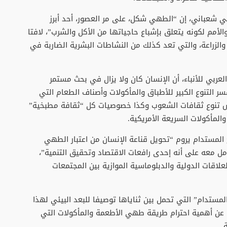
ي شعباني، إن “الطهي شكل، على مر العصور، أحد أبرز
أمم لكونه يتعلق بإشباع حاجياتها من الأكل والشرب”، لافتا
والزراعة، والتي تعد كذلك من النشاطات البشرية الضاربة في
ربي للأنباء، أن الإنسان كان ولا يزال في بحث مستمر
 التنوع الكبير للأطباق والمأكولات وأصناف الطعام التي
تعكس تنوع ثقافات الشعوب وكذا خصوصيات كل “ثقافة مطبخية”
والمأكولات السريعة الأمريكية.
 المستدام يروم “تحويل قناعة الإنسان من اعتبار الطهي
مل معه على أنه إحدى رافعات الاقتصاد وتحقيق التنمية”،
لاقات الدولية والدبلوماسية الموازية بين المجتمعات
مستدام” التي تحمل بين ثناياها توصيفا للبعد البيئي لهذا
ث عن أهمية احترام طريقة طهي الأطعمة والمأكولات التي
.