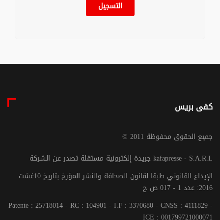
التسجيل
كفى بريس
© جميع الحقوق محفوظة 2011
جريدة إلكترونية مستقلة تصدر عن الشركة kafapresse - S.A.R.L
الإيداع القانوني طبقا لقانون الصحافة والنشر المؤرخ بتاريخ 10غشت
2016: عدد 1 - 017 ص ح
Patente : 25718014 - RC : 104901 - I.F : 3370680 - CNSS : 4111829 -
ICE : 001799721000071