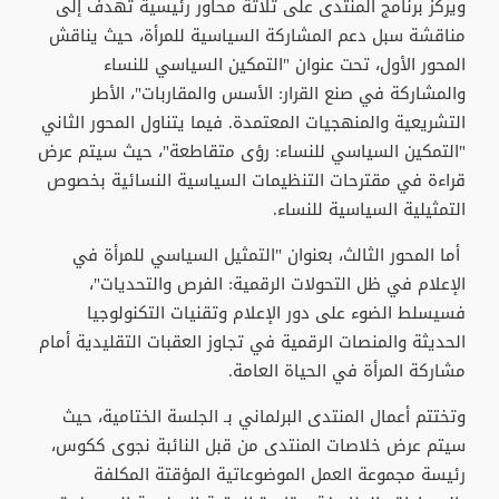
و​يركز برنامج المنتدى على ثلاثة محاور رئيسية تهدف إلى
مناقشة سبل دعم المشاركة السياسية للمرأة، حيث يناقش
المحور الأول، تحت عنوان "التمكين السياسي للنساء
والمشاركة في صنع القرار: الأسس والمقاربات"، الأطر
التشريعية والمنهجيات المعتمدة. فيما يتناول المحور الثاني
"التمكين السياسي للنساء: رؤى متقاطعة"، حيث سيتم عرض
قراءة في مقترحات التنظيمات السياسية النسائية بخصوص
التمثيلية السياسية للنساء.
أما المحور الثالث، بعنوان "التمثيل السياسي للمرأة في
الإعلام في ظل التحولات الرقمية: الفرص والتحديات"،
فسيسلط الضوء على دور الإعلام وتقنيات التكنولوجيا
الحديثة والمنصات الرقمية في تجاوز العقبات التقليدية أمام
مشاركة المرأة في الحياة العامة.
و​تختتم أعمال المنتدى البرلماني بـ الجلسة الختامية، حيث
سيتم عرض خلاصات المنتدى من قبل النائبة نجوى ككوس،
رئيسة مجموعة العمل الموضوعاتية المؤقتة المكلفة