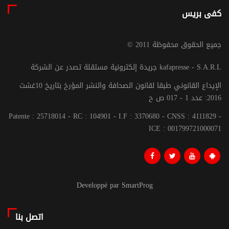
كفى بريس
© جميع الحقوق محفوظة 2011
جريدة إلكترونية مستقلة تصدر عن الشركة kafapresse - S.A.R.L
الإيداع القانوني طبقا لقانون الصحافة والنشر المؤرخ بتاريخ 10غشت
2016: عدد 1 - 017 ص ح
Patente : 25718014 - RC : 104901 - I.F : 3370680 - CNSS : 4111829 -
ICE : 001799721000071
Developpé par SmartProg
اتصل بنا