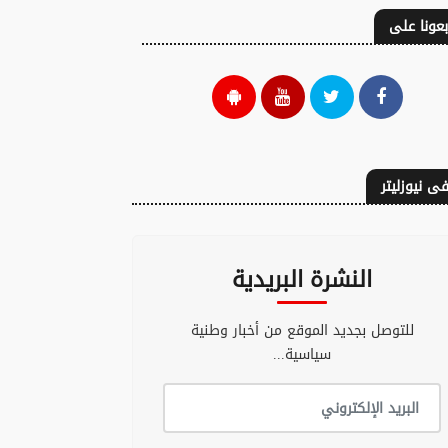
بعونا على
ى نيوزليتر
النشرة البريدية
 عملية زراعة رئتين
بني ملال.. السجن
للتوصل بجديد الموقع من أخبار وطنية
غربية سلمى بفضل
النافذ والغرامة لطبيب
سياسية...
اية الملكية
و3 متهمين في قضية
رشوة
04 غشت 2026 - 19:14
04 غشت 2026 - 15:30