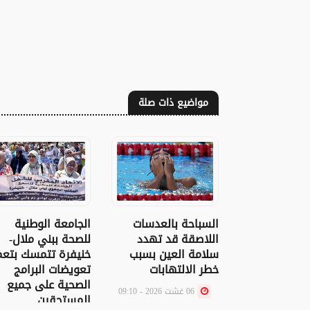
مواضيع ذات صلة
السباحة بالعدسات
الجامعة الوطنية
اللاصقة قد تهدد
للصحة ببني ملال-
سلامة العين بسبب
خنيفرة تتمسك بتعم
خطر الالتهابات
تعويضات البرامج
الصحية على جميع
06 غشت 2026 - 09:10
المستحقين