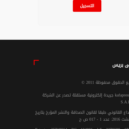
التسجيل
ى بريس
يع الحقوق محفوظة 2011
جريدة إلكترونية مستقلة تصدر عن الشركة kafapresse -
S.A.
داع القانوني طبقا لقانون الصحافة والنشر المؤرخ بتاريخ