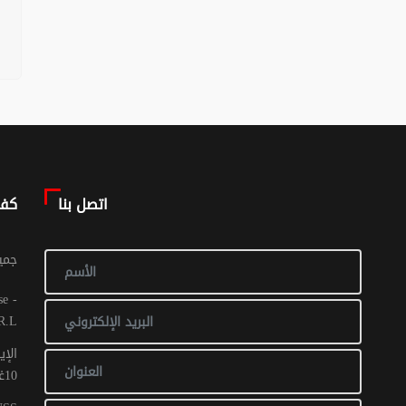
اتصل بنا
كف
© جم
R.L
الإي
10غشت 2016: عدد 1 - 017 ص ح