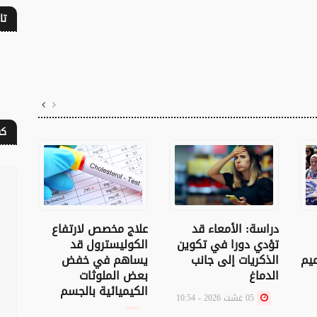
تا
كف
نجاح
دراسة: الأمعاء قد
علاج مخصص لارتفاع
للم
تؤدي دورا في تكوين
الكوليسترول قد
العن
يم
الذكريات إلى جانب
يساهم في خفض
الدماغ
بعض الملوثات
الكيميائية بالجسم
05 غشت 2026 - 10:54
05 غشت 2026 - 09:16