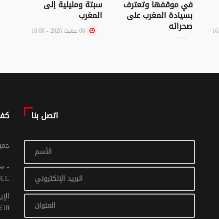
العم
في موقفها وتعترف
سبتة ومليلية إلى
عالمي
بسيادة المغرب على
المغرب
صحرائه
08 غشت 2026 - 10:00
08 غشت 2026 - 10:03
اتصل بنا
كف
© جم
R.L
الإي
10غشت 2016: عدد 1 - 017 ص ح