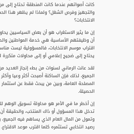
كانت أصواتهم عندما كانت المنطقة تحتاج إلى من
والتجهيز وفرص الشغل؟ ولماذا لم يظهر هذا الحم
الانتخابات؟
إن ما يثير الاستغراب هو أن بعض السياسيين يحاول
أن وظيفتهم الأساسية هي خدمة المواطنين والدف
اقتراب موسم الانتخابات، فالمسؤولية ليست مناسب
يحتاج إلى ضجيج إعلامي أو إلى محاولات متكررة لت
لقد عانت الرماني لسنوات من بطء إنجاز العديد م
الجميع، لذلك فإن الساكنة أصبحت أكثر وعيا وأكث
المصلحة العامة، وبين من يبحث فقط عن استثمار
الحصيلة.
إن أخطر ما في الأمر هو محاولة تسويق الوهم للن
تدخل هذا المسؤول أو ذاك المنتخب، والحقيقة أ
وتمول من المال العام الذي يساهم فيه الجميع، و
رصيد انتخابي تستثمره كلما اقترب موعد الاقتراع.