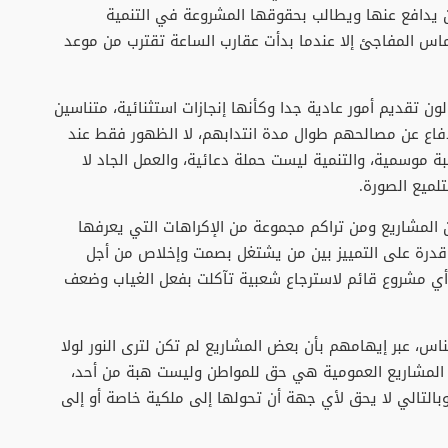
 يدافع عنها ويطالب بحقوقها المشروعة في التنمية
اس المفاجئ إلا عندما بدأت عقارب الساعة تقترب من موعد
ون تقديم أمور عادية جدا وكأنها إنجازات استثنائية، متناسين
اع عن مصالحهم طوال مدة انتدابهم، لا الظهور فقط عند
ة موسمية، والتنمية ليست حملة دعائية، والعمل الجاد لا
لميع الصورة.
ن المشاريع ومن تراكم مجموعة من الإكراهات التي يعرفها
ر قدرة على التمييز بين من يشتغل بصمت وإخلاص من أجل
 أي مشروع قائم لاسترجاع شعبية تآكلت بفعل الغياب وضعف
اس، عبر إيهامهم بأن بعض المشاريع لم تكن لترى النور لولا
ن المشاريع العمومية هي حق للمواطن وليست هبة من أحد،
بالتالي لا يحق لأي جهة أن تحولها إلى ملكية خاصة أو إلى