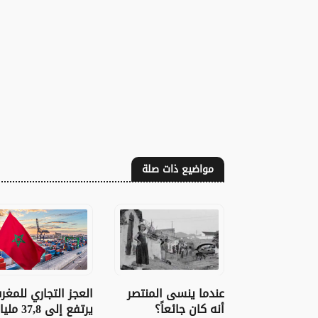
مواضيع ذات صلة
عندما ينسى المنتصر
العجز التجاري للمغر
أنه كان جائعاً؟
يرتفع إلى 37,8 ملي