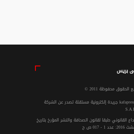
لة الأمريكية
مقاعد بمجلس النواب
اً
07 غشت 2026 - 16:50
07 غشت 2026 - 21:30
ى بريس
يع الحقوق محفوظة 2011
جريدة إلكترونية مستقلة تصدر عن الشركة kafapresse -
S.A.
داع القانوني طبقا لقانون الصحافة والنشر المؤرخ بتاريخ