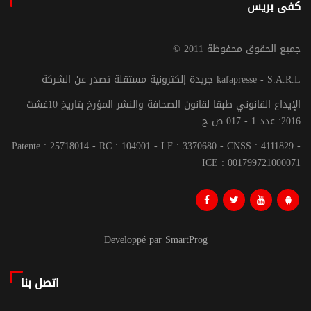
كفى بريس
© جميع الحقوق محفوظة 2011
جريدة إلكترونية مستقلة تصدر عن الشركة kafapresse - S.A.R.L
الإيداع القانوني طبقا لقانون الصحافة والنشر المؤرخ بتاريخ 10غشت
2016: عدد 1 - 017 ص ح
Patente : 25718014 - RC : 104901 - I.F : 3370680 - CNSS : 4111829 -
ICE : 001799721000071
Developpé par SmartProg
اتصل بنا