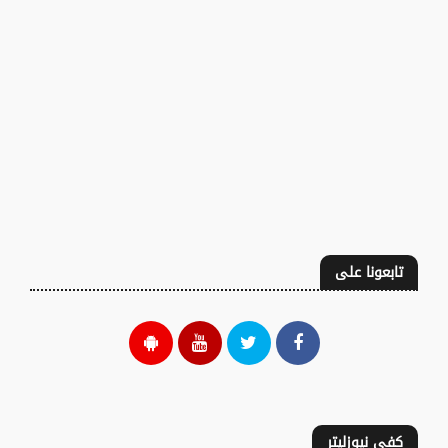
تابعونا على
كفى نيوزليتر