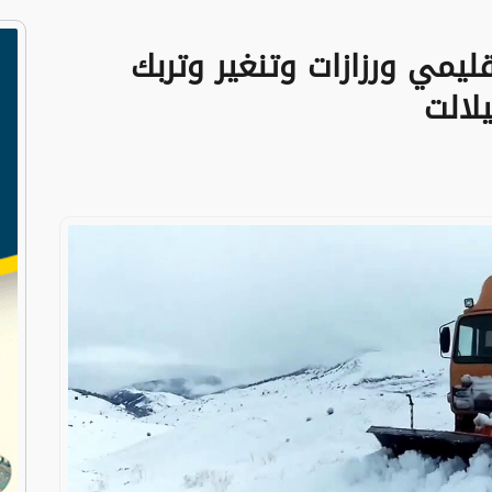
قليمي ورزازات وتنغير وتربك
لالت