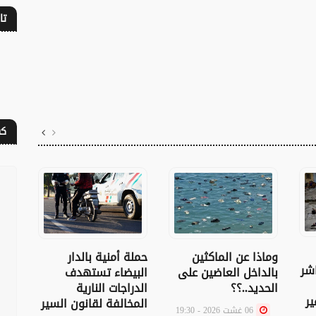
تا
كف
وماذا عن الماكثين
حملة أمنية بالدار
تداف
اشر
بالداخل العاضين على
البيضاء تستهدف
بمن
الحديد..؟؟
الدراجات النارية
وتتخ
ير
المخالفة لقانون السير
العا
06 غشت 2026 - 19:30