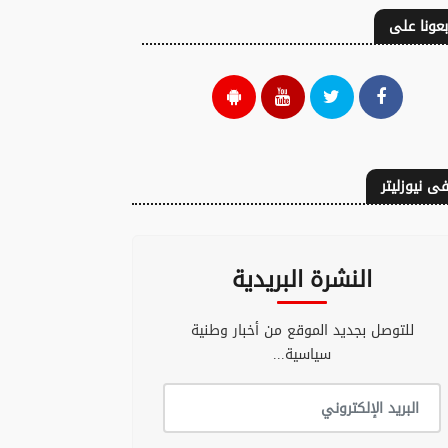
بعونا على
ى نيوزليتر
النشرة البريدية
للتوصل بجديد الموقع من أخبار وطنية
سياسية...
عون على الباطل
تعزيزات أمنية بالشمال
طق حزبي ضيق
تحسبا لمحاولات اقتحام
لون عن المصلحة
جماعي لسبتة ومليلية
مة بمزيد من
06 غشت 2026 - 18:40