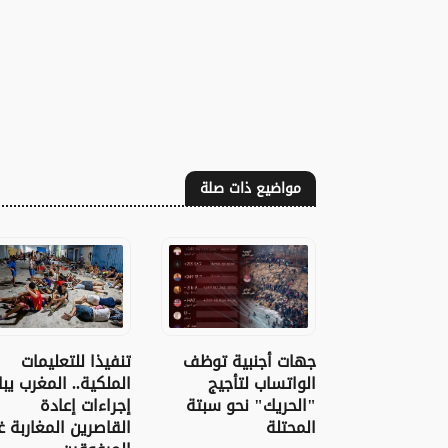
مواضيع ذات صلة
جهات أجنبية توظف
تنفيذا للتعليمات
الواتساب لتأجيج
الملكية.. المغرب يب
"الحريك" نحو سبتة
إجراءات إعادة
المحتلة
القاصرين المغاربة غ