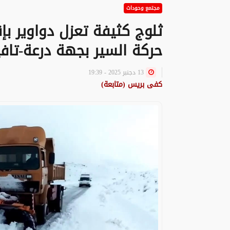
مجتمع وحوداث
ثلوج كثيفة تعزل دواوير بإ
حركة السير بجهة درعة-تافي
13 دجنبر 2025 - 19:39
كفى بريس (متابعة)