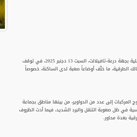
تسبب تساقط كثيف للثلوج في عدد المناطق الجبلية بجهة درعة-تافيلالت، السبت 13 دجنبر 2025، في توقف
 الطرقية، ما خلّف أوضاعاً صعبة لدى الساكنة، خصوصاً
ج المركبات إلى عدد من الدواوير، من بينها مناطق بجماعة
سية في ظل صعوبة التنقل والبرد الشديد، فيما أدت الظروف
رقية بعدة محاور.