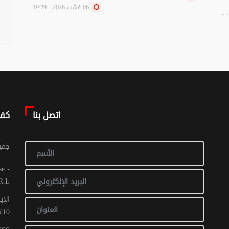
التض
06 غشت 2026 - 19:29
اتصل بنا
كف
© جم
R.L
الإي
10غشت 2016: عدد 1 - 017 ص ح