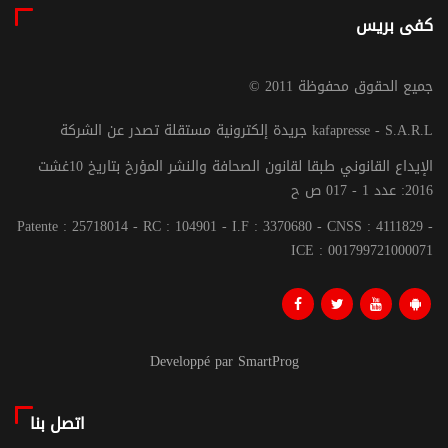
كفى بريس
© جميع الحقوق محفوظة 2011
جريدة إلكترونية مستقلة تصدر عن الشركة kafapresse - S.A.R.L
الإيداع القانوني طبقا لقانون الصحافة والنشر المؤرخ بتاريخ 10غشت
2016: عدد 1 - 017 ص ح
Patente : 25718014 - RC : 104901 - I.F : 3370680 - CNSS : 4111829 -
ICE : 001799721000071
Developpé par SmartProg
اتصل بنا