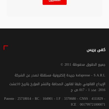
كفى بريس
© جميع الحقوق محفوظة 2011
جريدة إلكترونية مستقلة تصدر عن الشركة kafapresse - S.A.R.L
الإيداع القانوني طبقا لقانون الصحافة والنشر المؤرخ بتاريخ 10غشت
2016: عدد 1 - 017 ص ح
Patente : 25718014 - RC : 104901 - I.F : 3370680 - CNSS : 4111829 -
ICE : 001799721000071