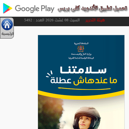
هيئة التحرير
السبت 08 غشت 2026 العدد : 5492
الرئيسية