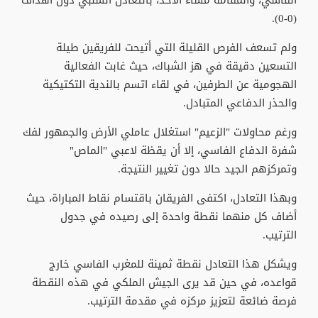
الفاسي، والمقامة مساء الأحد، بالتعادل السلبي دون أهداف
(0-0).
​ولم تسعف الفرص القليلة التي أتيحت للفريقين طيلة
التسعين دقيقة في هز الشباك، حيث غابت الفعالية
الهجومية عن الطرفين، في لقاء اتسم بالندية التكتيكية
والحذر الدفاعي المتبادل.
ورغم محاولات "الزعيم" استغلال عاملي الأرض والجمهور لفك
شفرة الدفاع الفاسي، إلا أن يقظة لاعبي "الماص"
وتمركزهم الجيد حالا دون تغيير النتيجة.
​وبهذا التعادل، اكتفى الفريقان باقتسام نقاط المباراة، حيث
أضاف كل منهما نقطة واحدة إلى رصيده في جدول
الترتيب.
ويشكل هذا التعادل نقطة ثمينة للمغرب الفاسي خارج
قواعده، في حين قد يرى الجيش الملكي في هذه النقطة
فرصة ضائعة لتعزيز مركزه في مقدمة الترتيب.