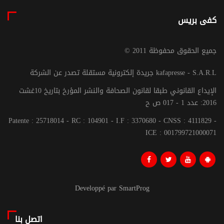
كفى بريس
© جميع الحقوق محفوظة 2011
جريدة إلكترونية مستقلة تصدر عن الشركة kafapresse - S.A.R.L
الإيداع القانوني طبقا لقانون الصحافة والنشر المؤرخ بتاريخ 10غشت
2016: عدد 1 - 017 ص ح
Patente : 25718014 - RC : 104901 - I.F : 3370680 - CNSS : 4111829 -
ICE : 001799721000071
Developpé par SmartProg
اتصل بنا