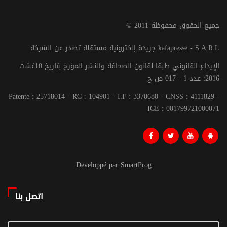
© جميع الحقوق محفوظة 2011
جريدة إلكترونية مستقلة تصدر عن الشركة kafapresse - S.A.R.L
الإيداع القانوني طبقا لقانون الصحافة والنشر المؤرخ بتاريخ 10غشت
2016: عدد 1 - 017 ص ح
Patente : 25718014 - RC : 104901 - I.F : 3370680 - CNSS : 4111829 -
ICE : 001799721000071
Developpé par SmartProg
اتصل بنا