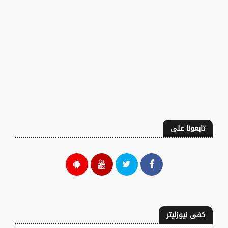
تابعونا على
كفى نيوزليتر