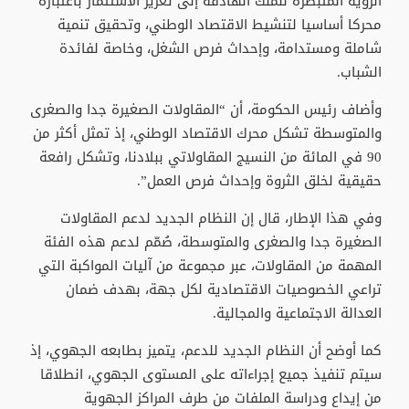
الرؤية المتبصرة للملك الهادفة إلى تعزيز الاستثمار باعتباره
محركا أساسيا لتنشيط الاقتصاد الوطني، وتحقيق تنمية
شاملة ومستدامة، وإحداث فرص الشغل، وخاصة لفائدة
الشباب.
وأضاف رئيس الحكومة، أن “المقاولات الصغيرة جدا والصغرى
والمتوسطة تشكل محرك الاقتصاد الوطني، إذ تمثل أكثر من
90 في المائة من النسيج المقاولاتي ببلادنا، وتشكل رافعة
حقيقية لخلق الثروة وإحداث فرص العمل”.
وفي هذا الإطار، قال إن النظام الجديد لدعم المقاولات
الصغيرة جدا والصغرى والمتوسطة، صُمّم لدعم هذه الفئة
المهمة من المقاولات، عبر مجموعة من آليات المواكبة التي
تراعي الخصوصيات الاقتصادية لكل جهة، بهدف ضمان
العدالة الاجتماعية والمجالية.
كما أوضح أن النظام الجديد للدعم، يتميز بطابعه الجهوي، إذ
سيتم تنفيذ جميع إجراءاته على المستوى الجهوي، انطلاقا
من إيداع ودراسة الملفات من طرف المراكز الجهوية