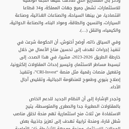
وذكّر بأن المشاريع التي صادقت عليها اللجنة الوطنية
للاستثمارات، تشمل جميع جهات المملكة، و34 قطاعا
اقتصاديا، من بينها السياحة، والصناعات الغذائية، وصناعة
السيارات، والنسيج، والطاقة، ومواد البناء، والصناعة الدوائية،
والكيمياء، والنقل (…).
وفي السياق ذاته، أوضح أخنوش، أن الحكومة شرعت في
تنفيذ إجراءات تهدف إلى تحسين مناخ الأعمال من خلال
خارطة الطريق 2026-2023، مشيرا، في هذا الصدد، إلى
تبسيط مساطر الاستثمار، وتيسير إحداث المقاولات إلكترونيا،
وتفعيل منصات رقمية مثل منصة “CRI-Invest”، وتنفيذ
إصلاح بنيوي وطموح للمنظومة الجبائية، وتقليص آجال
الأداء.
وتجدر الإشارة إلى أن النظام الجديد للدعم الخاص
بالمقاولات الصغيرة جدا والصغرى والمتوسطة، يتيح
الاستفادة من ثلاث منح استثمارية تهم منحة لخلق مناصب
شغل قارة، ومنحة ترابية تهدف إلى تعزيز جاذبية بعض
المجالات للاستثمار، ومنحة موجهة للأنشطة ذات الأولوية