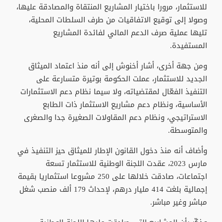
للاستثمار، مرورا باختيار المشاريع المنتقاة والمصادقة عليها،
وصولا إلى توقيع الاتفاقيات من طرف السلطات المحلية،
تليها عملية صرف الدعم المالي لفائدة المشاريع
المستفيدة.
ومن جهة أخرى، أشار أخنوش إلى أنه منذ اعتماد الميثاق
الجديد للاستثمار، عملت الحكومة بوتيرة متسارعة على
التنفيذ الفعّال لمقتضياته، ولا سيما نظام دعم الاستثمارات
الأساسية، ونظام دعم مشاريع الاستثمار ذات الطابع
الاستراتيجي، ونظام دعم المقاولات الصغيرة جدا والصغرى
والمتوسطة.
وأضاف أنه منذ دخول القانون الإطار للميثاق حيز التنفيذ في
مارس 2023، عقدت اللجنة الوطنية للاستثمار تسعة
اجتماعات، صادقت خلالها على 250 مشروعا استثماريا بقيمة
إجمالية بلغت 414 مليار درهم، لإحداث 179 ألف منصب شغل
مباشر وغير مباشر.