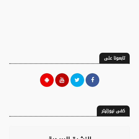
تابعونا على
كفى نيوزليتر