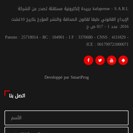
جريدة إلكترونية مستقلة تصدر عن الشركة kafapresse - S.A.R.L
الإيداع القانوني طبقا لقانون الصحافة والنشر المؤرخ بتاريخ 10غشت
2016: عدد 1 - 017 ص ح
Patente : 25718014 - RC : 104901 - I.F : 3370680 - CNSS : 4111829 -
ICE : 001799721000071
Developpé par SmartProg
اتصل بنا