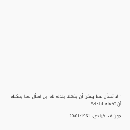
" لا تسأل عما يمكن أن يفعله بلدك لك، بل اسأل عما يمكنك
أن تفعله لبلدك"
جون.ف .كيندي- 20/01/1961