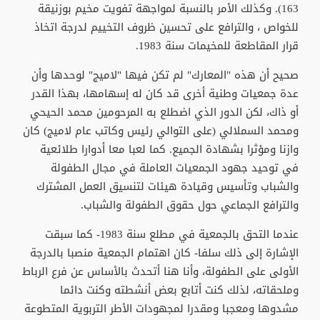
163). وكذلك الأمر بالنسبة لمواجهة تفويت مخيم بوزنيقة
للخواص ، والترافع على تحسين ظروف التخييم لدرجة اتخاذ
قرار المقاطعة للمخيمات سنة 1983.
صحيح أن هذه "المعارك" لم تكن فيها "لاميج" لوحدها وأن
عدة جمعيات وطنية أخرى قد كان له إسهامها، بهذا القدر
أو ذاك، لكن الدور الذي اضطلع به المرحومين محمد الحيحي
ومحمد السملالي (على التوالي رئيس وكاتب عام لاميج) كان
وازنا ومؤثرا بشهادة الجميع. كما لعبا معا أدوارا طلائعية
في توحيد جهود الجمعيات العاملة في مجال الطفولة
والشباب وتأسيس وقيادة هيئات لتنسيق العمل المشترك
والترافع الجماعي حول حقوق الطفولة والشباب.
عندما التحق بالجمعية في مطلع سنة 1983- كما سبقت
الإشارة إلى ذلك سلفا- كان اهتمام الجمعية منصبا بالدرجة
الأولى على الطفولة، وأنا هنا أتحدث بالأساس عن فرع الرباط
وملحقاته، لذلك كنت أتابع بعض أنشطته وكنت دائما
مشدوها ومعجبا ومقدرا لمجهودات الأطر التربوية المتطوعة