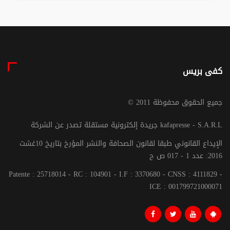
كفى بريس
© جميع الحقوق محفوظة 2011
جريدة إلكترونية مستقلة تصدر عن الشركة kafapresse - S.A.R.L
الإيداع القانوني طبقا لقانون الصحافة والنشر المؤرخ بتاريخ 10غشت
2016: عدد 1 - 017 ص ح
Patente : 25718014 - RC : 104901 - I.F : 3370680 - CNSS : 4111829 -
ICE : 001799721000071