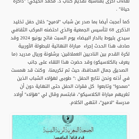
لقاءات أخرى بمناسبة تقديم كتاب د. محمد الحيحي: "ذاكرة
حياة" .
كما أعجبت أيضا بما صدر عن شباب "لاميج" خلال حفل تخليد
الذكرى 68 لتأسيس الجمعية والذي احتضنه المركب الثقافي
سيدي بليوط بالدار البيضاء يوم السبت فاتح يونيو 2024 وقد
صادف هذا الحدث إجراء مباراة النهائية للبطولة الأوربية
لكرة القدم بين الناديين العملاقين: برشلونة وريال مدريد (ما
يعرف بالكلاسيكو) وقد حضرت هذا اللقاء على جانب
الصديق جمال المحافظ، حيث تم تكريمنا، وكنت قد همست
في أذنه ونحن نتابع الحفل :" طوبى لهؤلاء الشباب الذين
"صمدوا" وتابعوا كل فقرات الحفل حتى النهاية دون أن
تغريهم مباراة الكلاسيكو"، فابتسم وقال لي "هؤلاء" أولاد
مدرسة "لاميج"، انتهى الكلام.