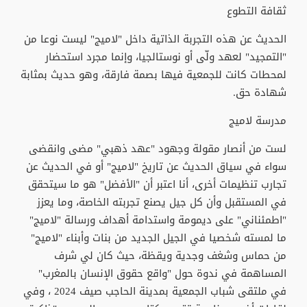
ثقافة التطوع
الحديث عن هذه التجربة الذاتية داخل "لاميج" ليست نوعا من
"التمجيد" لعهد ولّى أو نوستالجيا، وإنما مجرد استحضار
لمحطات كانت للجمعية فيها بصمة فارقة، وهو حديث بمثابة
شهادة حق.
مدرسة لاميج
لست من أنصار مقولة وجهود "عهد ذهبي" مضى وانقضى
سواء في سياق الحديث عن تاريخ "لاميج" أو في الحديث عن
تجارب تنظيمات أخرى، أنا اعتبر أن "الأفضل" هو ما سيتحقق
في المستقبل وأن كل جيل يصنع تجربته الخاصة، وما يعزز
"اطمئناني" على ديمومة واستدامة أهداف ورسالة "لاميج"
ما لمسته شخصيا في الجيل الجديد من بنات وأبناء "لاميج"
من حماس وشغف وجدية ويقظة، حيث كان لي شرف
المساهمة في ندوة حول "واقع حقوق الإنسان بالمغرب"
في ملتقى شباب الجمعية بمدينة الحاجب صيف 2024 ، وفي