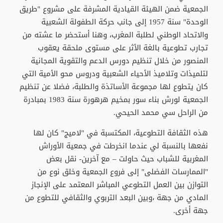
الجمعية ضمن الهيئة القيادية المشرفة على مشروع "طريق
الوحدة" سنة 1957 إلى جانب حركة الطفولة الشعبية
والاتحاد الوطني لطلبة المغرب، وهنا أستحضر ما عشته من
تجارب تطوعية بالغة الأثر على مستوى ملحقة يعقوب
المنصور من خلال تنظيم دورس الدعم والتقوية المجانية
لتلميذات وتلاميذ الأحياء الشعبية ودروس محو الأمية التي
كان يتطوع لها مجموعة الأساتذة والطلبة، فضلا عن تنظيم
الجمعية لورش بناء سور بمخيم هرهورة سنة 1983 بمبادرة
من الراحل سي محمد الحيحي.
هذه الثقافة التطوعية، المكتسبة في "لاميج" كان لها
نفعها بالنسبة لي عندما انخرطت في جمعية الأوراش
المغربية للشباب حيث حاولت – مع آخرين- نقل بعض
"الممارسات الفضلى" إلى فروع الجمعية وخلق نوع من
التوازن بين العمل التطوعي المباشر المعتمد على الإنجاز
المادي من جهة ،وبين البعد التربوي والثقافي للتطوع من
جهة أخرى.