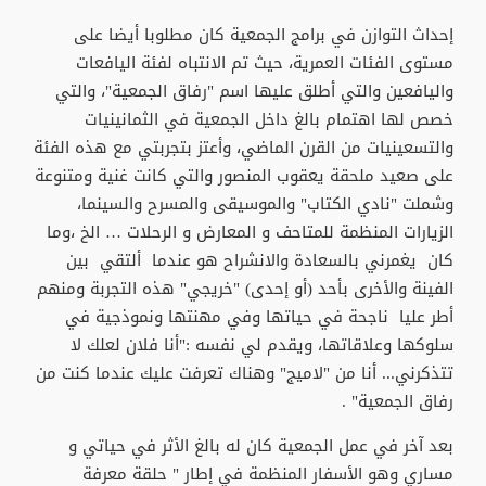
إحداث التوازن في برامج الجمعية كان مطلوبا أيضا على
مستوى الفئات العمرية، حيث تم الانتباه لفئة اليافعات
واليافعين والتي أطلق عليها اسم "رفاق الجمعية"، والتي
خصص لها اهتمام بالغ داخل الجمعية في الثمانينيات
والتسعينيات من القرن الماضي، وأعتز بتجربتي مع هذه الفئة
على صعيد ملحقة يعقوب المنصور والتي كانت غنية ومتنوعة
وشملت "نادي الكتاب" والموسيقى والمسرح والسينما،
الزيارات المنظمة للمتاحف و المعارض و الرحلات … الخ ،وما
كان يغمرني بالسعادة والانشراح هو عندما ألتقي بين
الفينة والأخرى بأحد (أو إحدى) "خريجي" هذه التجربة ومنهم
أطر عليا ناجحة في حياتها وفي مهنتها ونموذجية في
سلوكها وعلاقاتها، ويقدم لي نفسه :"أنا فلان لعلك لا
تتذكرني... أنا من "لاميج" وهناك تعرفت عليك عندما كنت من
رفاق الجمعية" .
بعد آخر في عمل الجمعية كان له بالغ الأثر في حياتي و
مساري وهو الأسفار المنظمة في إطار " حلقة معرفة