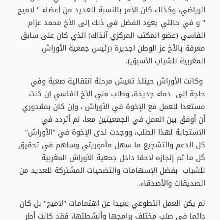
الرياضي، وكذلك كان الأمر بالنسبة للعديد من أعضاء " لاميج
" و في حالتي يعود الفضل في ذلك إلى الأخ محمد عزام
الفاسي (عضو المكتب المركزي آنذاك) الذي كان على سابق
معرفة بالأخ عز الوطن اجديرة (رئيس جمعية الأوراش
المغربية للشباب الأسبق).
وكانت الأوراش حينئذ تعيش مرحلة انتقالية صعبة وفي
حاجة إلى دماء جديدة، وطلب مني الأخ الفاسي إن كنت
مستعدا للعمل مع الإخوة في الأوراش ، وإن كان بمقدوري
أن أوفق بين العمل في الجمعيتين معا، لم أتردد في
الاستجابة لهذا الطلب، ووجدت لدى الإخوة في "الأوراش"
كل الدعم والتشجيع ما سهل مأموريتي وساهم في تحقيق
كل ما تم إنجازه لاحقا داخل جمعية الأوراش المغربية
للشباب بفضل الإسهامات والتضحيات المشتركة للعديد من
الصديقات والأصدقاء.
لم يكن العمل التطوعي بعيدا عن اهتمامات "لاميج" بل كان
دائما في صلب مختلف برامجها وأنشطتها، فقد كانت أطر