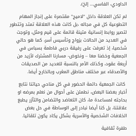
الداودي، الفاسي... إلخ).
لم تكن العلاقة داخل "لاميج" مقتصرة على إنجاز المهام
التطوعية كل في مجاله ،بل كانت هذه العلاقة تمتد وتتطور
لتصير روابط إنسانية متينة قائمة على قيم ومثل، وتوجت
في العديد من الحالات بزواج وتأسيس أسر، كما هو حالي
شخصيا، إذ تعرفت على رفيقة دربي فاطمة بسباس في
الجمعية وخضنا معا – ونخوض- مسارنا المشترك لأزيد من
أربعة عقود، وكذلك الأمر بالنسبة للعديد من الصديقات
والأصدقاء عبر مختلف مناطق المغرب وبالخارج أيضا.
كانت الجمعية دائمة الحضور في كل مناحي حياتنا نتابع
أخبار بعضنا البعض، نطمئن على أحوال من نعلم بمرضه او
بحاجته لمساعدة ما، كان التعاضد والتضامن والتآزر يطبع
علاقتنا، بل كنا أيضا نبادر إلى الوساطة في حل بعض
الخلافات الشخصية والأسرية بشكل يكاد يكون تلقائيا.
طفرة ثقافية