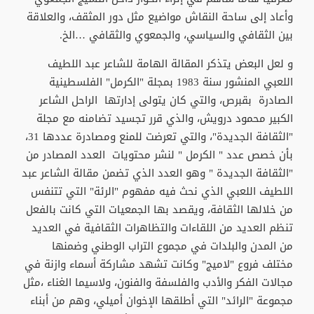
وأعاد إلى ساحة النقاش مواضيع مثل دور المثقف، والعلاقة
بين الثقافي والسياسي، والجمعوي والثقافي …الخ.
و لعل البعض يتذكر المقالة الهامة للشاعر عبد اللطيف
اللعبي المنشور سنة 1983 بمجلة "الكرمل" الفلسطينية
الصادرة بقبرص، والتي كان يتولى إدارتها الراحل الشاعر
الكبير محمود درويش، والذي قرر تجسيد تضامنه مع مجلة
"الثقافة الجديدة"، والتي تعرضت للمنع ومصادرة عددها 31،
بأن خصص عدد " الكرمل " لنشر محتويات العدد المصادر من
"الثقافة الجديدة " وهو العدد الذي تضمن مقالة الشاعر عبد
اللطيف اللعبي الذي نحث فيه مفهوم "الرئة" التي تتنفس
من خلالها الثقافة، ويقصد بها الجمعيات التي كانت بالفعل
تنظم العديد من اللقاءات والتظاهرات الثقافية في العديد
من المدن والبلدات في مجموع التراب الوطني وضمنها
مختلف فروع "لاميج" وكانت تشهد مشاركة أسماء وازنة في
مجالات الفكر والأدب والفلسفة والفنون، ولاسيما الغناء ،مثل
مجموعة "الرائد" التي أطلقها الإخوان أميلي، وهم من أبناء