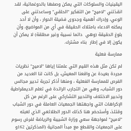
اليقينيات والسلوكات التي يمكن وصفها بالدوغمائية، لقد
انقذتني "لاميج" من التفكير "الحلقي" وساعدتني على
الوعي، وإدراك أهمية وجدوى فضيلة الحوار ، وأن لا أحد
يمكنه الادعاء بامتلاك الحقيقة في أي من المواضيع، وأن
بلوغ الحقيقة (وهي دائما نسبية وغير مطلقة) لا يمكن أن
يكون إلا في إطار بناء مشترك.
ممارسة فعلية
لم تكن مثل هذه القيم التي علمتنا إياها "لاميج" نظريات
مجردة بعيدة عن واقعنا المعيش، بل كانت لنا العديد من
الفرص للممارسة الفعلية ، ومنها أذكر تجربة تدبير مجالس
دور الشباب، وهي من التجارب الرائدة في تعلم الديمقراطية
وتدبير الاختلاف والتدبير التشاركي على الرغم من كل
الإكراهات التي واجهتها الجمعيات العاملة في دور الشباب
وقتئذ، وأستحضر هنا كذلك الدور الطلائعي الذي لعبته
"لاميج" لمواجهة سعي وزارة الشبيبة والرياضة لفرض رسوم
على الجمعيات والقطع مع مبدأ المجانية (المذكرتين 162و