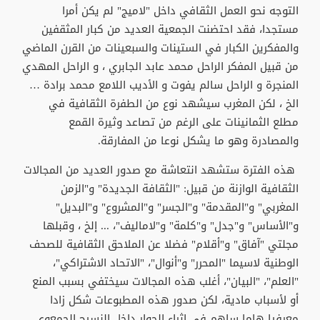
التوجه نحو العمل الثقافي داخل "لاميج" لم يكن أمرا
مستجدا، فقد احتضنت الجمعية العديد من كبار المثقفين
والمفكرين الكبار في الستينات والسبعينات من القرن الماضي
من قبيل المفكر الراحل محمد عابد الجابري ، و الراحل المهدي
المنجرة و الراحل سالم يفوت و الأديب اللامع محمد برادة …
الخ ، لكن المغرب سيشهد نوع من الطفرة الثقافية في
مطلع الثمانينات على الرغم من تصاعد وثيرة القمع
والمصادرة وهو ما يشكل نوعا من المفارقة.
هذه الفترة ستشهد انتعاشة مع صدور العديد من المجالات
الثقافية الوازنة من قبيل: "الثقافة الجديدة" و"الزمن
المغربي" و"المقدمة" و"الجسر" و"المشروع" و"البديل"
و"الأساس" و"جدل" و"كلمة" و"لاماليف"، ... إلخ ، وقبلها
مجلتي "آفاق" و"أقلام" فضلا عن الملاحق الثقافية للصحف
الوطنية لاسيما "المحرر" و"أنوال"، "الاتحاد الاشتراكي"،
"العلم"، "البيان"، أغلب هذه المجالات سيختفي بسبب المنع
أو لأسباب مادية، لكن صدور هذه المطبوعات شكل زادا
معرفيا هاما ساهم في إثراء الحوار داخل النسيج الجمعوي