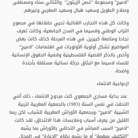
"لاميج" ومجموعة "غصن الزيتون" والثنائي سناء ومصطفى
وصلاح الطويل وسعيد هبال وسعيد المغربي وغيرهم.
وكانت كل هذه التجارب الغنائية تحيي حفلاتها في مجموع
التراب الوطني ولاسيما في المدن الجامعية، وكانت تعرف
نجاحا ومتابعة كبيرين. في هذه المرحلة كذلك كانت بعض
المواضيع تشكل أولوية الأولويات في اهتمامات "لاميج"
وأخص بالذكر القضية الفلسطينية وقضية الحقوق الإنسانية
للنساء لاسيما مع انبثاق حركة نسائية مستقلة بأجندة
واضحة.
ازدواجية الانتماء
عند بداية مساري الجمعوي كنت مزدوج الانتماء ، ذلك أنني
التحقت في نفس السنة (1983) بالجمعية المغربية لتربية
الشبيبة "لاميج" ،وبجمعية الأوراش المغربية للشباب، لكن ربما
القليل من يعرف أسباب وملابسات هذا الالتحاق، لقد كانت
"لاميج" السبب المباشر في التحاقي بالأوراش بما يشبه
"التكليف بمهمة" أو ما يشبه نظام "الإعارة" في المجال