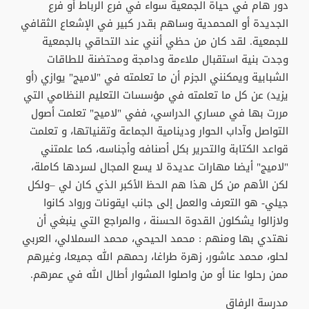
دور هام في حياة الجمعية سواء في فرع الرباط أو فرع
الجديدة أو المحمدية وساهم بقدر كبير في الإشعاع الثقافي
للجمعية. لقد كان من حظي أنني عند التحاقي بالجمعية
وجدت بنية استقبال ملاءمة ودامجة ومحتضنة للطاقات
الشبابية ويمكنني الجزم أن ما تعلمته في "لاميج" يوازي (أو
يزيد) عن كل ما تعلمته في مؤسسات التعليم النظامي التي
مررت بها في مساري الدراسي، ففي "لاميج" تعلمت أصول
التواصل وآداب الحوار ودينامية الجماعة وتقنياتها، و تعلمت
قواعد الكتابة والتحرير بكل أصنافه وأجناسه، كما علمتني
"لاميج" أيضا مهارات عديدة لا يسع المجال لسردها كاملة،
لكن الأهم من كل هذا هم الحظ الأكبر الذي كان لي –ولكل
جيلي- هو التعرف والعمل إلى جانب ايقونات ورواد كانوا
ولازالوا يشكلون القدوة الحسنة ، والمراجع التي ينبغي أن
نهتدي بها ومنهم : محمد الحيحي، محمد السملالي، العربي
لحلو، محمد عاشور، زهرة طراغا، رحمهم الله جميعا، وغيرهم
ممن رحلوا عنا أو من واصلوا المشوار أطال الله في عمرهم.
مدرسة الرفاق