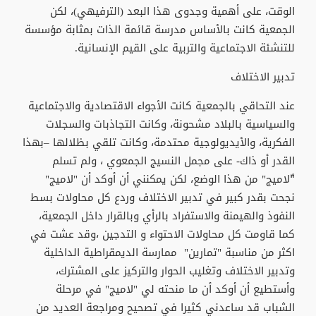
الوقت، على أهمية وجدوى هذا البعد (الترفيهي)، لكن
الجمعية كانت بالأساس مدرسة قائمة الذات بمثابة مؤسسة
للتنشئة الاجتماعية والتربية على القيم الإنسانية.
تدبير الاختلاف
عند التحاقي بالجمعية كانت الأجواء الاقتصادية والاجتماعية
والسياسية بالبلاد مشحونة، وكانت التجاذبات والسجلات
الفكرية، والأيديولوجية محتدمة، وكانت تلقي بظلالها –بهذا
القدر أو ذاك- على مجمل النسيج الجمعوي ، ولم تسلم
"ّلاميج" من هذا الوضع، لكن يمكنني أن أوكد أن "لاميج"
نجحت بقدر كبير في تدبير الاختلاف وردع كل محاولات بسط
النفوذ والهيمنة والاستفراد بالرأي وبالقرار داخل الجمعية،
كما قاومت كل محاولات الاحتواء و التدجين ،وقد عشت في
اكثر من مناسبة "تمارين" ممارسة الديمقراطية الداخلية
وتدبير الاختلاف وتغليب الحوار والتركيز على المشترك،
وأستطيع أن أوكد أن ما منحته لي "لاميج" في مرحلة
الشباب قد ساعدني كثيرا في تصحيح ومراجعة العديد من