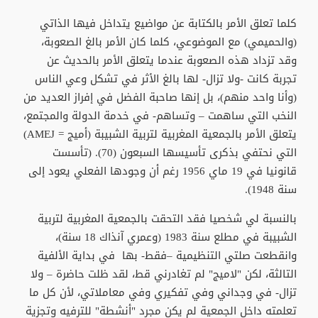
كلما تعلق الأمر بالكتابة عن مواضيع يتداخل فيها الذاتي
(والحميمي) مع الموضوعي، كلما كان الأمر بالغ الصعوبة،
وقد تزداد هذه الصعوبة عندما يتعلق الأمر بالحديث عن
تجربة كانت -ولا تزال- لها بالغ الأثر في تشكل وعي الناس
(وأنا واحد منهم)، بل إنها صاحبة الفضل في إفراز العديد من
النخب التي ساهمت – وتساهم- في خدمة الدولة والمجتمع،
يتعلق الأمر بالجمعية المغربية لتربية الشبيبة (أميج = AMEJ)
التي نحتفي بذكرى تأسيسها السبعون (70). (تأسست
قانونيا في 19 ماي 1956 رغم أن وجودها الفعلي يعود إلى
سنة 1948).
بالنسبة لي شخصيا فقد التحقت بالجمعية المغربية لتربية
الشبيبة في مطلع سنة 1983 (وعمري آنذاك 18 سنة)،
وانقطعت صلتي التنظيمية –فقط- بها في بداية الألفية
التالثة، لكن "لاميج" لم تغادرني قط، لقد ظلت حاضرة – ولا
تزال- في وجداني وفي تفكيري وفي معاملاتي، لأن كل ما
تعلمته داخل الجمعية لم يكن مجرد "أنشطة" للترفيه وتجزية