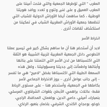
المغرب " التي تؤطرها الجمعية والتي فتحت أعيننا على
المغرب العميق و على غنى وتنوع و تعدد روافد هويتنا
الوطنية ، كما ساهمت أيضا الأوراش الدولية للشباب التي
تنظمها جمعية الأوراش المغربية الشباب في تمكيننا من
استكشاف ثقافات أخرى .
انخراط الأسر
لابد أن أستحضر هنا أن ما ساهم بشكل كبير في تيسير عملنا
التطوعي داخل الجمعية المغربية لتربية الشبيبة هو الثقة
التي اكتسبناها من لدن الأسر التي ائتمنتنا على بناتها
وأبنائها واطمأنت إلى جديتنا ومسؤوليتنا ، ولعل هذه
السمعة الطيبة التي اكتسبناها بفضل "لاميج" هي ما تفسر
– إلى جانب عوامل أخرى – بروز الانخراط الجماعي لأسر
بكاملها في الجمعية، وأستحضر هنا – على مستوى الرباط
فقط- عائلات: براهمي، الأبطح، بلغوات، الشرقاوي، المرسلي،
بنمبارك، أميلي، حامي الدين، بولعمان، المحافظ، الراجي،
خوخو، بوعجاج، الكندي، الشرفي، بلخمار، بنعبو، الرغاي،