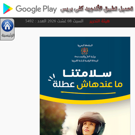
هيئة التحرير
السبت 08 غشت 2026 العدد : 5492
الرئيسية