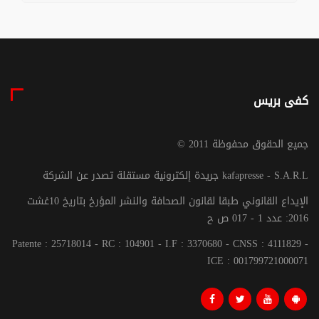
كفى بريس
© جميع الحقوق محفوظة 2011
جريدة إلكترونية مستقلة تصدر عن الشركة kafapresse - S.A.R.L
الإيداع القانوني طبقا لقانون الصحافة والنشر المؤرخ بتاريخ 10غشت
2016: عدد 1 - 017 ص ح
Patente : 25718014 - RC : 104901 - I.F : 3370680 - CNSS : 4111829 -
ICE : 001799721000071