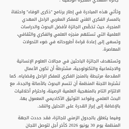
وتأتي هذه المبادرة في إطار برنامج "ذكرى الوفاء" واحتفاءً
بالمسار الفكري الغني للمفكر المغربي الراحل المهدي
المنجرة، حيث تخصَّص الجائزة لأفضل البحوث والدراسات
العلمية التي تستلهم منجزه العلمي والفكري والثقافي،
وتسعى إلى إعادة قراءة أطروحاته في ضوء التحولات
المعاصرة.
وتستهدف الجائزة الباحثين في مجالات العلوم الإنسانية
والاجتماعية والتكنولوجية، مشترطةً أن تكون الأعمال
المقدمة مرتبطة بالمنجز الفكري للمفكر الراحل وقضاياه. كما
تشترط اللجنة المنظمة أن تتسم البحوث بالأصالة والجدة، مع
الالتزام التام بالمنهجية العلمية الرصينة، واحترام أخلاقيات
البحث العلمي وقواعد التوثيق الأكاديمي المعمول بها،
بالإضافة إلى إبراز القدرة على التحليل والنقد.
وفيما يتعلق بالجدول الزمني للجائزة، فقد حددت الجهة
المنظمة يوم 30 يونيو 2026 كآخر أجل لتوصل اللجان