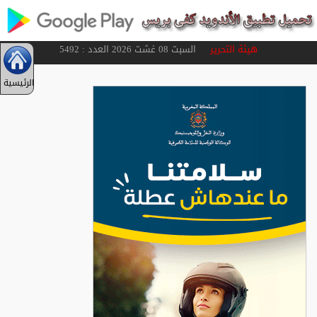
هيئة التحرير
السبت 08 غشت 2026 العدد : 5492
الرئيسية