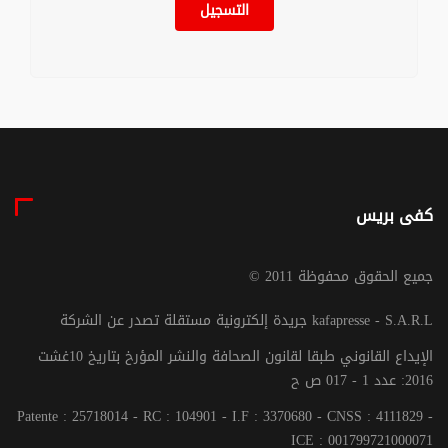
التسجيل
كفى بريس
© جميع الحقوق محفوظة 2011
جريدة إلكترونية مستقلة تصدر عن الشركة kafapresse - S.A.R.L
الإيداع القانوني طبقا لقانون الصحافة والنشر المؤرخ بتاريخ 10غشت
2016: عدد 1 - 017 ص ح
Patente : 25718014 - RC : 104901 - I.F : 3370680 - CNSS : 4111829 -
ICE : 001799721000071