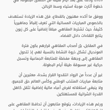
2026، وذلك على بعد أيام قليلة من انطلاق البطولة، في
خطوة أثارت موجة استياء وسط الزبائن.
ووفق ما أكده مهنيون بالقطاع، فإن هذه الزيادة تستهدف
بالخصوص المباريات المسائية التي تعرف إقبالاً جماهيرياً
كثيفاً، حيث تشترط المقاهي مبلغاً إضافياً على كل زبون
يتابع اللقاءات داخل الفضاء.
في المقابل، برّر أصحاب المقاهي قرارهم بكون فترة
المونديال تشكل ذروة النشاط بالنسبة لهم، إذ تتحول
المقاهي إلى وجهة مفضلة للمتابعة الجماعية وتسجل
حركية غير مسبوقة طيلة أيام البطولة.
غير أن عدداً من الرواد انتقدوا القرار بشدة، معتبرين أن
متابعة مباريات المنتخب الوطني وكأس العالم حق للجميع،
ولا ينبغي استغلاله لفرض أعباء مالية إضافية تثقل كاهل
القدرة الشرائية للمستهلكين.
ورغم هذه الزيادات، يتوقع متابعون أن تحافظ المقاهي على