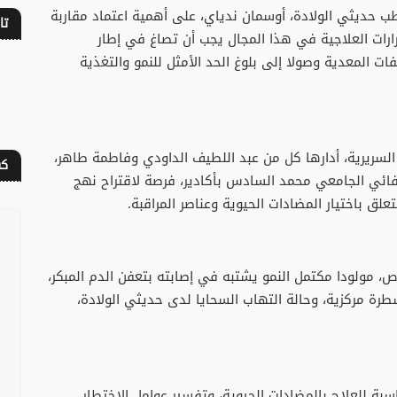
ب حديثي الولادة، أوسمان ندياي، على أهمية اعتماد مقاربة
تا
قرارات العلاجية في هذا المجال يجب أن تصاغ في إطار
فات المعدية وصولا إلى بلوغ الحد الأمثل للنمو والتغذية
ريرية، أدارها كل من عبد اللطيف الداودي وفاطمة طاهر،
كف
ائي الجامعي محمد السادس بأكادير، فرصة لاقتراح نهج
ق باختيار المضادات الحيوية وعناصر المراقبة.
، مولودا مكتمل النمو يشتبه في إصابته بتعفن الدم المبكر،
ة مركزية، وحالة التهاب السحايا لدى حديثي الولادة،
بة للعلاج بالمضادات الحيوية، وتفسير عوامل الاختطار