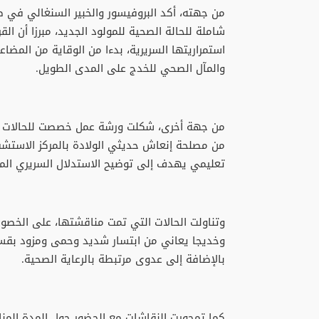
من جهته، أكد البروفيسور والخبير السنغالي في ط
شاملة للحالة الصحية للمولود الجديد، مبرزا أن ال
استمراريتها السريرية، بدءا من الوقاية من المضاع
والمآل الصحي للخدج على المدى الطويل.
من جهة أخرى، شكلت ورشة عمل خصصت للحالات الس
من مصلحة إنعاش حديثي الولادة بالمركز الاستشف
تعليمي يهدف إلى توضيح الاستدلال السريري المتعل
وتناولت الحالات التي تمت مناقشتها، على الخصوص
وخديجا يعاني من ابتسار شديد وحمى ومزود بقسطر
بالإضافة إلى عدوى مرتبطة بالرعاية الصحية.
كما تمحورت النقاشات مع الحضور حول المدة المناس