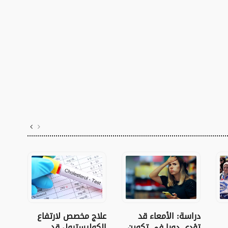
نجاح
دراسة: الأمعاء قد
علاج مخصص لارتفاع
للم
تؤدي دورا في تكوين
الكوليسترول قد