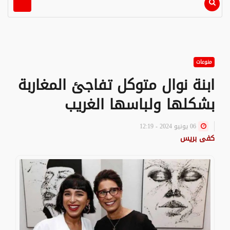
منوعات
ابنة نوال متوكل تفاجئ المغاربة
بشكلها ولباسها الغريب
06 يونيو 2024 - 12:19
كفى بريس