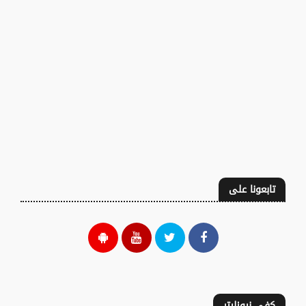
تابعونا على
كفى نيوزليتر