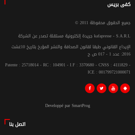
كفى بريس
© جميع الحقوق محفوظة 2011
جريدة إلكترونية مستقلة تصدر عن الشركة kafapresse - S.A.R.L
الإيداع القانوني طبقا لقانون الصحافة والنشر المؤرخ بتاريخ 10غشت
2016: عدد 1 - 017 ص ح
Patente : 25718014 - RC : 104901 - I.F : 3370680 - CNSS : 4111829 -
ICE : 001799721000071
Developpé par SmartProg
اتصل بنا