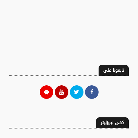
تابعونا على
كفى نيوزليتر