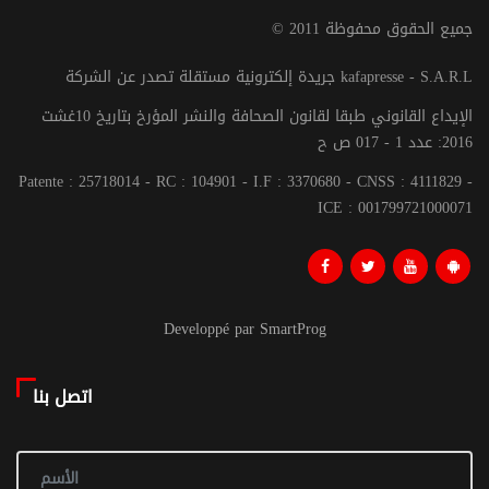
© جميع الحقوق محفوظة 2011
جريدة إلكترونية مستقلة تصدر عن الشركة kafapresse - S.A.R.L
الإيداع القانوني طبقا لقانون الصحافة والنشر المؤرخ بتاريخ 10غشت
2016: عدد 1 - 017 ص ح
Patente : 25718014 - RC : 104901 - I.F : 3370680 - CNSS : 4111829 -
ICE : 001799721000071
Developpé par SmartProg
اتصل بنا