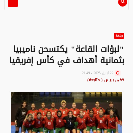
رياضة
"لبؤات القاعة" يكتسحن ناميبيا
بثمانية أهداف في كأس إفريقيا
22 أبريل 2025 - 21:49
كفى بريس ( متابعة)