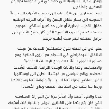
وبعض الأحزاب السياسية التي ضمت في في صفوفها نخبة من
المفكرين والمثقفين.
لسنا مضطرين في هذا الباب إلى تصنيف الأحزاب السياسية
المغربية الى يسار مقابل اليمين ولا أحزاب الحركة الوطنية
مقابل الأحزاب الإدارية أو على حد تعبير أستاذي المرحوم
محمد معتصم "الحزب الأغلبي" الذي كان صنيع النظام في
مراحل مختلفة ليتم منحه أغلبية مريحة.
عفوا في كل لحظة نكون متعطشين للحديث عن مرحلة
الانتقال الديمقراطي في انسجام مع الرؤى الملكية ومع
دستور الحقوق لسنة 2011 ومع الرهانات الحقوقية
والاجتماعية وكذا رهانات الوحدة الترابية؛ للأسف الشديد
نصطدم بواقع سياسي مر، فيشدنا الحنين الى نوستالجيا
القرن الماضي بصراعاتها السياسية وتوافقاتها وسجالاتها
وربما بما يكتب في افتتاحية الصحف وعلى الأعمدة.
عدنا والعود أحمد، وأنا اتذكر جزءا من الحوارات السياسية
التي كان يتم بثها على القناتين الاولى والثانية كنت أستمتع