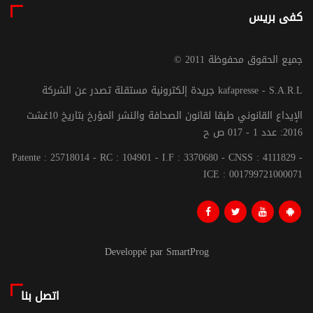
كفى بريس
© جميع الحقوق محفوظة 2011
جريدة إلكترونية مستقلة تصدر عن الشركة kafapresse - S.A.R.L
الإيداع القانوني طبقا لقانون الصحافة والنشر المؤرخ بتاريخ 10غشت
2016: عدد 1 - 017 ص ح
Patente : 25718014 - RC : 104901 - I.F : 3370680 - CNSS : 4111829 -
ICE : 001799721000071
Developpé par SmartProg
اتصل بنا