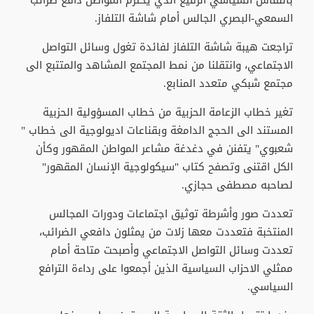
بالنقاش السياسي الرفيع الذي يحترم المواطن دافع ضرائب
السمعي-البصري الجالس أمام شاشة التلفاز.
تراجعت هيبة شاشة التلفاز لفائدة تغول وسائل التواصل
الاجتماعي، وانتقلنا من نمط المجتمع المشاهد والمتتبع الى
مجتمع شبكي متعدد المنابع.
تغير خطاب الزعامة الحزبية من خطاب المسؤولية الحزبية
المستند الى الحجج الدامغة وبقناعات اديولوجية الى خطاب "
شعبوي" يتفنن في دغدغة مشاعر المواطن المقهور وكأن
الكل اقتنى وتصفح كتاب "سيكولوجية الإنسان المقهور"
لصاحبه مصطفى حجازي.
تعددت صور وأشرطة توثيق اجتماعات ودورات المجالس
المنتخبة فتعددت معها زلات من يمثلون دافعي الضرائب،
تعددت وسائل التواصل الاجتماعي وأصبحت متاحة أمام
ممثلي الاحزاب السياسية الذين أجمعوا على رداءة الترافع
السياسي.