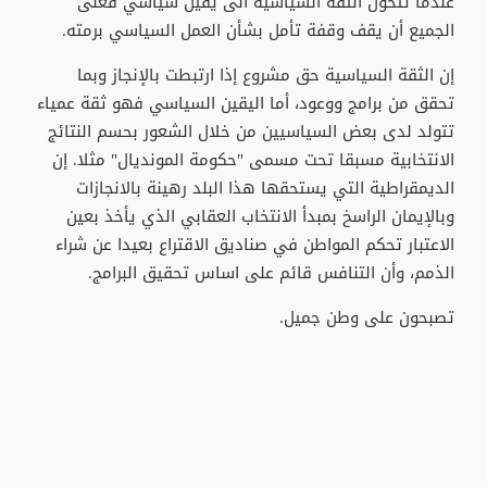
عندما تتحول الثقة السياسية الى يقين سياسي فعلى
الجميع أن يقف وقفة تأمل بشأن العمل السياسي برمته.
إن الثقة السياسية حق مشروع إذا ارتبطت بالإنجاز وبما
تحقق من برامج ووعود، أما اليقين السياسي فهو ثقة عمياء
تتولد لدى بعض السياسيين من خلال الشعور بحسم النتائج
الانتخابية مسبقا تحت مسمى "حكومة المونديال" مثلا. إن
الديمقراطية التي يستحقها هذا البلد رهينة بالانجازات
وبالإيمان الراسخ بمبدأ الانتخاب العقابي الذي يأخذ بعين
الاعتبار تحكم المواطن في صناديق الاقتراع بعيدا عن شراء
الذمم، وأن التنافس قائم على اساس تحقيق البرامج.
تصبحون على وطن جميل.