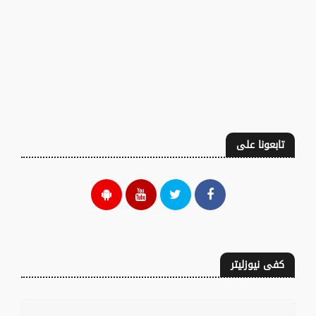
تابعونا على
كفى نيوزليتر