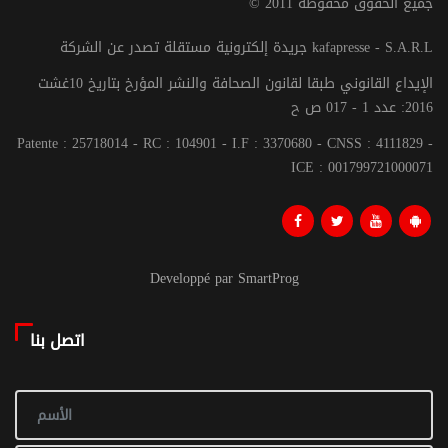
© جميع الحقوق محفوظة 2011
جريدة إلكترونية مستقلة تصدر عن الشركة kafapresse - S.A.R.L
الإيداع القانوني طبقا لقانون الصحافة والنشر المؤرخ بتاريخ 10غشت
2016: عدد 1 - 017 ص ح
Patente : 25718014 - RC : 104901 - I.F : 3370680 - CNSS : 4111829 -
ICE : 001799721000071
Developpé par SmartProg
اتصل بنا