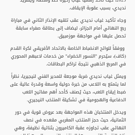
2025، حيث تأكد رسمياً غياب ركيزة خط وسطه، ويلفريد
نديدي، بسبب عقوبة الإيقاف.
و​جاء تأكيد غياب نديدي عقب تلقيه الإنذار الثاني في مباراة
ربع النهائي أمام الجزائر، ليضاف إلى بطاقة صفراء سابقة
تحصل عليها في مواجهة موزمبيق.
ووفقاً للوائح الانضباط الخاصة بالاتحاد الأفريقي لكرة القدم
(كاف)، سيُحرم "النسور الخضراء" من خدمات لاعبهم المحوري
في المربع الذهبي نتيجة تراكم البطاقات.
و​يمثل غياب نديدي ضربة موجعة للمدير الفني لنيجيريا، نظراً
لما يتمتع به اللاعب من خبرة دولية واسعة وقدرة عالية على
ضبط إيقاع اللعب، حيث يُصنف كأحد أهم مفاتيح اللعب
الدفاعية والهجومية في تشكيلة المنتخب النيجيري.
و​يدخل المنتخبان هذه المواجهة بعد عروض قوية في دور
الثمانية، حيث حجز المنتخب المغربي مقعده في نصف
النهائي عقب تجاوزه عقبة الكاميرون بثنائية نظيفة، وهي