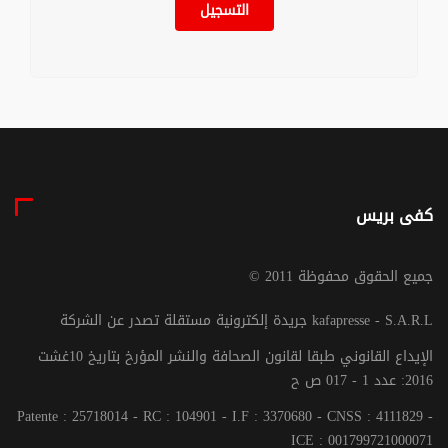
التسجيل
كفى بريس
© جميع الحقوق محفوظة 2011
جريدة إلكترونية مستقلة تصدر عن الشركة kafapresse - S.A.R.L
الإيداع القانوني طبقا لقانون الصحافة والنشر المؤرخ بتاريخ 10غشت
2016: عدد 1 - 017 ص ح
Patente : 25718014 - RC : 104901 - I.F : 3370680 - CNSS : 4111829 -
ICE : 001799721000071