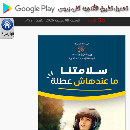
هيئة التحرير
السبت 08 غشت 2026 العدد : 5492
الرئيسية