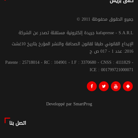
كفى بريس
© جميع الحقوق محفوظة 2011
جريدة إلكترونية مستقلة تصدر عن الشركة kafapresse - S.A.R.L
الإيداع القانوني طبقا لقانون الصحافة والنشر المؤرخ بتاريخ 10غشت
2016: عدد 1 - 017 ص ح
Patente : 25718014 - RC : 104901 - I.F : 3370680 - CNSS : 4111829 -
ICE : 001799721000071
Developpé par SmartProg
اتصل بنا