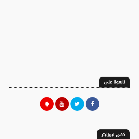
تابعونا على
كفى نيوزليتر