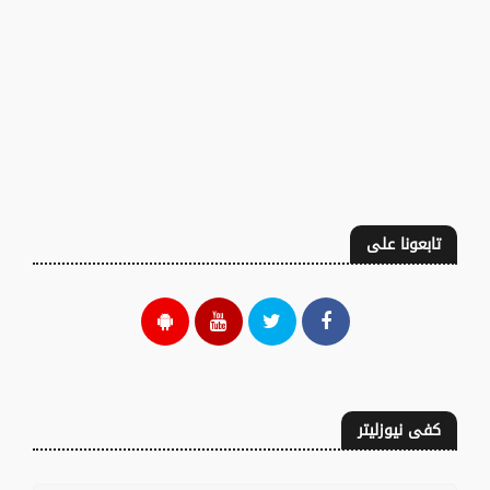
تابعونا على
كفى نيوزليتر