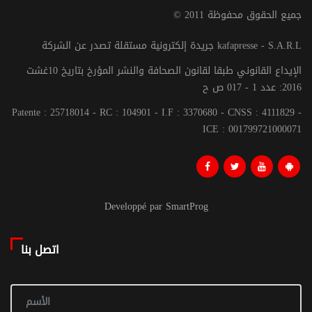
© جميع الحقوق محفوظة 2011
جريدة إلكترونية مستقلة تصدر عن الشركة kafapresse - S.A.R.L
الإيداع القانوني طبقا لقانون الصحافة والنشر المؤرخ بتاريخ 10غشت
2016: عدد 1 - 017 ص ح
Patente : 25718014 - RC : 104901 - I.F : 3370680 - CNSS : 4111829 -
ICE : 001799721000071
Developpé par SmartProg
اتصل بنا