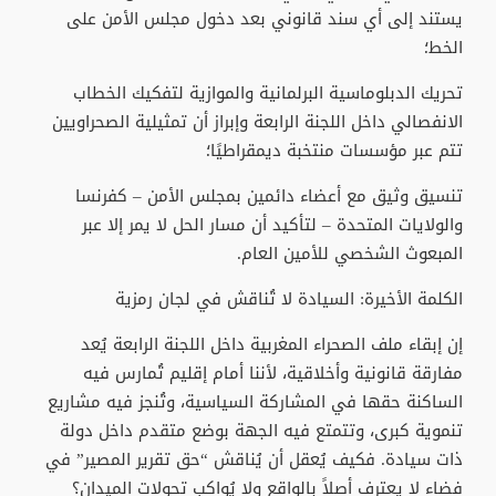
يستند إلى أي سند قانوني بعد دخول مجلس الأمن على
الخط؛
تحريك الدبلوماسية البرلمانية والموازية لتفكيك الخطاب
الانفصالي داخل اللجنة الرابعة وإبراز أن تمثيلية الصحراويين
تتم عبر مؤسسات منتخبة ديمقراطيًا؛
تنسيق وثيق مع أعضاء دائمين بمجلس الأمن – كفرنسا
والولايات المتحدة – لتأكيد أن مسار الحل لا يمر إلا عبر
المبعوث الشخصي للأمين العام.
الكلمة الأخيرة: السيادة لا تُناقش في لجان رمزية
إن إبقاء ملف الصحراء المغربية داخل اللجنة الرابعة يُعد
مفارقة قانونية وأخلاقية، لأننا أمام إقليم تُمارس فيه
الساكنة حقها في المشاركة السياسية، وتُنجز فيه مشاريع
تنموية كبرى، وتتمتع فيه الجهة بوضع متقدم داخل دولة
ذات سيادة. فكيف يُعقل أن يُناقش “حق تقرير المصير” في
فضاء لا يعترف أصلاً بالواقع ولا يُواكب تحولات الميدان؟