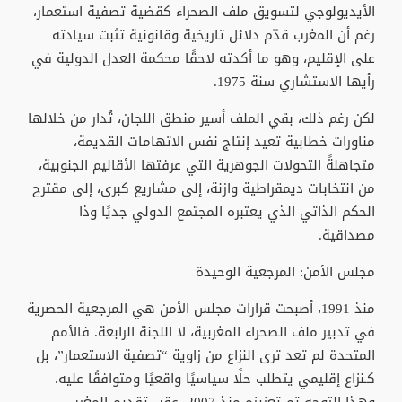
الأيديولوجي لتسويق ملف الصحراء كقضية تصفية استعمار،
رغم أن المغرب قدّم دلائل تاريخية وقانونية تثبت سيادته
على الإقليم، وهو ما أكدته لاحقًا محكمة العدل الدولية في
رأيها الاستشاري سنة 1975.
لكن رغم ذلك، بقي الملف أسير منطق اللجان، تُدار من خلالها
مناورات خطابية تعيد إنتاج نفس الاتهامات القديمة،
متجاهلةً التحولات الجوهرية التي عرفتها الأقاليم الجنوبية،
من انتخابات ديمقراطية وازنة، إلى مشاريع كبرى، إلى مقترح
الحكم الذاتي الذي يعتبره المجتمع الدولي جديًا وذا
مصداقية.
مجلس الأمن: المرجعية الوحيدة
منذ 1991، أصبحت قرارات مجلس الأمن هي المرجعية الحصرية
في تدبير ملف الصحراء المغربية، لا اللجنة الرابعة. فالأمم
المتحدة لم تعد ترى النزاع من زاوية “تصفية الاستعمار”، بل
كـنزاع إقليمي يتطلب حلًا سياسيًا واقعيًا ومتوافقًا عليه.