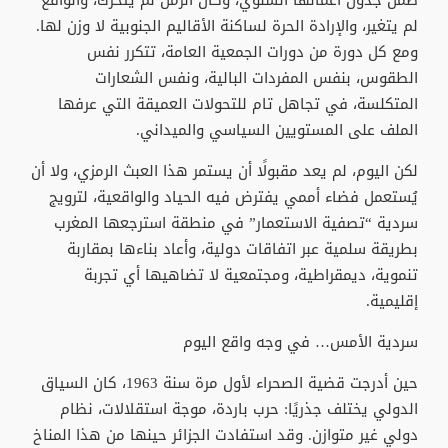
ضمن جدول أعمالها السنوي، وكأن الزمن لم يتحرك، والواقع
لم يتغير، والإرادة الحرة لساكنة الأقاليم الجنوبية لا وزن لها.
ومع كل دورة من دورات الجمعية العامة، تتكرر نفس
الطقوس، بنفس المفردات البالية، ونفس الشعارات
المتكلسة، في تجاهل تام للتحولات العميقة التي عرفها
الملف على المستويين السياسي والميداني.
لكن اليوم، لم يعد مقبولًا أن يستمر هذا العبث الرمزي، ولا أن
يُستعمل فضاء أممي يفترض فيه الحياد والواقعية، لترويج
سردية “تصفية الاستعمار” في منطقة استرجعها المغرب
بطريقة سلمية عبر اتفاقات دولية، وأعاد بناءها بمقاربة
تنموية، ديمقراطية، ومجتمعية لا تضاهيها أي تجربة
إقليمية.
سردية الأمس… في وجه واقع اليوم
حين أدرجت قضية الصحراء لأول مرة سنة 1963، كان السياق
الدولي يختلف جذريًا: حرب باردة، موجة استقلالات، نظام
دولي غير متوازن. وقد استفادت الجزائر حينها من هذا المناخ