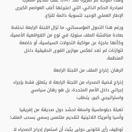
وهذا التوجه تم تعزيزه منذ 2007، عقب تقديم المغرب
لمبادرة الحكم الذاتي، التي اعتبرتها أغلب العواصم الكبرى
الإطار العملي الوحيد لتسوية دائمة للنزاع.
ورغم هذا التحول المؤسساتي، ما تزال اللجنة الرابعة تحتفظ
بعادة مناقشة الملف سنويًا، في نوع من اللاواقعية الأممية،
وكأنها عاجزة عن مواكبة التحولات السياسية، أو خاضعة
لتوازنات لم تعد تعكس موازين القوى الحقيقية داخل
المنظمة.
الرهان: إخراج الملف من اللجنة الرابعة
إخراج قضية الصحراء من اللجنة الرابعة لا يتعلق فقط بإجراء
إجرائي داخل الأمم المتحدة، بل هو رهان سياسي
واستراتيجي كبير، يتطلب:
تعبئة دبلوماسية واسعة لحشد دول صديقة من إفريقيا
وآسيا وأمريكا اللاتينية لتقديم ملتمس رسمي بسحب الملف؛
توظيف رأي قانوني دولي يثبت أن استمرار إدراج الصحراء لا