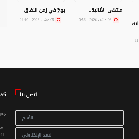
منتهى الأنانية..
بوحٌ في زمن النفاق
من 
وطري
06 غشت 2026 - 13:56
05 غشت 2026 - 21:10
اته
بالع
اتصل بنا
كف
© جم
R.L