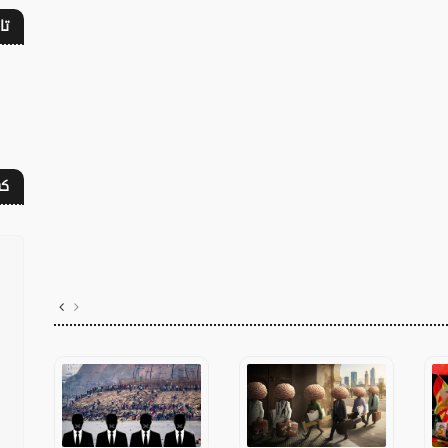
تا
كف