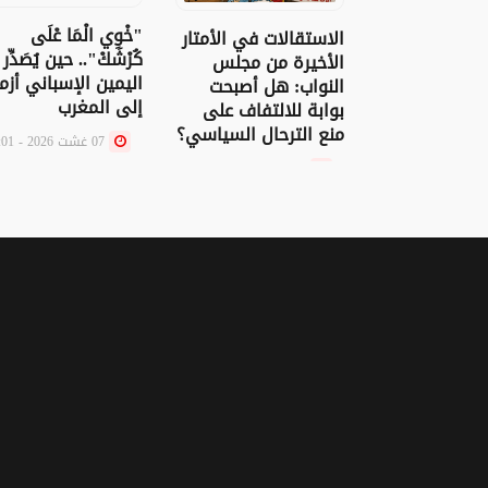
"خْوِي الْمَا عْلَى
الاستقالات في الأمتار
كُرْشَكْ".. حين يُصَدِّر
الأخيرة من مجلس
اليمين الإسباني أزم
النواب: هل أصبحت
إلى المغرب
بوابة للالتفاف على
منع الترحال السياسي؟
07 غشت 2026 - 11:01
07 غشت 2026 - 20:30