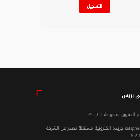
التسجيل
دروس سبتة
كفى تضليلًا… المغرب
قة التعجيل
ليس وطنًا يُهرب منه
ودة
بل وطنٌ يُبنى بسواعد
أبنائه
04 غشت 2026 - 18:39
04 غشت 2026 - 9:26
ى بريس
يع الحقوق محفوظة 2011
جريدة إلكترونية مستقلة تصدر عن الشركة kafapresse -
S.A.