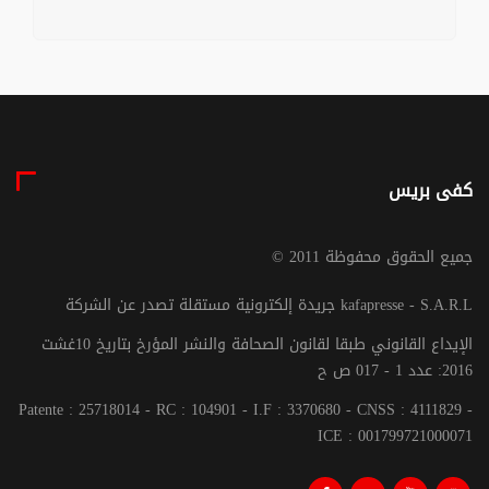
كفى بريس
© جميع الحقوق محفوظة 2011
جريدة إلكترونية مستقلة تصدر عن الشركة kafapresse - S.A.R.L
الإيداع القانوني طبقا لقانون الصحافة والنشر المؤرخ بتاريخ 10غشت
2016: عدد 1 - 017 ص ح
Patente : 25718014 - RC : 104901 - I.F : 3370680 - CNSS : 4111829 -
ICE : 001799721000071