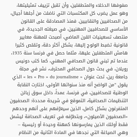
صفوفها الدخلاء والمتطفلين، وأن تقبل تزييف تمثيليتها،
وهو عمل يضرب كل المكتسبات التي ناضلت من أجلها أجيال،
من الصحافيين والنقابيين. فمنذ المصادقة على القانون
الأساسي للصحافيين المهنيين، في صيغته الجديدة، في
منتصف تسعينيات القرن الماضي، أصبحت للمهنة معايير
قانونية تضبط الولوج إليها، بشكل أكثر دقة، وتقلص كثيرا
هامش المتطفلين عليها، مثلما حصل في فرنسا سنة 1935،
عندما تم تبني قانون الصحافي المهني، كما كتب دونيس
رويلان، في بحث حول الصحافي المحترف، نشر في مجلة
جامعة رين، تحت عنوان « les « Pro » du journalisme » الذي
يقول "من الواضح أنه منذ سنواتها الأولى، اختارت النقابة
الوطنية للصحافيين، في فرنسا، عمداً، داخل سوق زبائن
التنظيمات الصحافية، التموقع في شريحة محددة: الصحفيون
المتفرغون بشكل كامل، الذين سيعرّفهم على أنهم وحدهم
«الصحفيون الأصيلون»، وبتطرّفه في تعريف الصحافة ليشمل
فقط أولئك الذين يمارسونها كمهنة وحيدة أو رئيسية –
وهي الصياغة التي نجدها في المادة الثانية من النظام