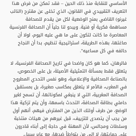
الأساسي للنقابة منذ ذلك الحين – فقد تمكن من فرض هذا
التعريف التقييدي في القانون، الذي تخلى عن مقترح (النائب
غيرنو) القاضي بمنح الوضعية لكل من يقدم للصحافة
مساهمة فكرية أو فنية. ويبدو لنا جلياً أن الصحافة الفرنسية
المعاصرة ما كانت لتكون على ما هي عليه اليوم، لولا أن
صاغتها، بهذه الطريقة، استراتيجية تنظيم، بدا أن النجاح
حالفه في كل مساعيه".
فالرهان، كما هو كان واضحا في تاريخ الصحافة الفرنسية، لا
يتعلق فقط بمسألة التمثيلية الأصيلة، بل على الخصوص،
بالصناعة الصحافية والإعلامية، وهو نفس التحدي المطروح
في المغرب، فالأمر لا يتعلق بمكاسب صغيرة، بل بمستقبل
الصحافة المغربية، التي لا ينبغي لمكوناتها، أن تسمح لغير
حاملي بطاقة الصحافة، التحدث باسمها، وأن يتم تزكية هذا
الوضع، من طرف أولئك الذين من المفترض فيهم، أنهم أول
من يجب أن يتصدى للتزييف، قبل غيرهم من هيئات منتخبة
وسلطات ومجالس، لأن المهنة في حاجة إلى أبناء قادرون
على حمايتها، لا إلى من يتواطأ ضدها، مع عابر سبيل.