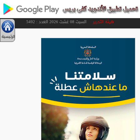
هيئة التحرير
السبت 08 غشت 2026 العدد : 5492
الرئيسية