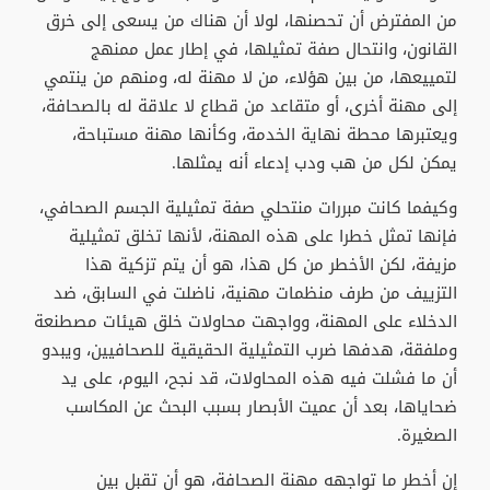
من المفترض أن تحصنها، لولا أن هناك من يسعى إلى خرق
القانون، وانتحال صفة تمثيلها، في إطار عمل ممنهج
لتمييعها، من بين هؤلاء، من لا مهنة له، ومنهم من ينتمي
إلى مهنة أخرى، أو متقاعد من قطاع لا علاقة له بالصحافة،
ويعتبرها محطة نهاية الخدمة، وكأنها مهنة مستباحة،
يمكن لكل من هب ودب إدعاء أنه يمثلها.
وكيفما كانت مبررات منتحلي صفة تمثيلية الجسم الصحافي،
فإنها تمثل خطرا على هذه المهنة، لأنها تخلق تمثيلية
مزيفة، لكن الأخطر من كل هذا، هو أن يتم تزكية هذا
التزييف من طرف منظمات مهنية، ناضلت في السابق، ضد
الدخلاء على المهنة، وواجهت محاولات خلق هيئات مصطنعة
وملفقة، هدفها ضرب التمثيلية الحقيقية للصحافيين، ويبدو
أن ما فشلت فيه هذه المحاولات، قد نجح، اليوم، على يد
ضحاياها، بعد أن عميت الأبصار بسبب البحث عن المكاسب
الصغيرة.
إن أخطر ما تواجهه مهنة الصحافة، هو أن تقبل بين