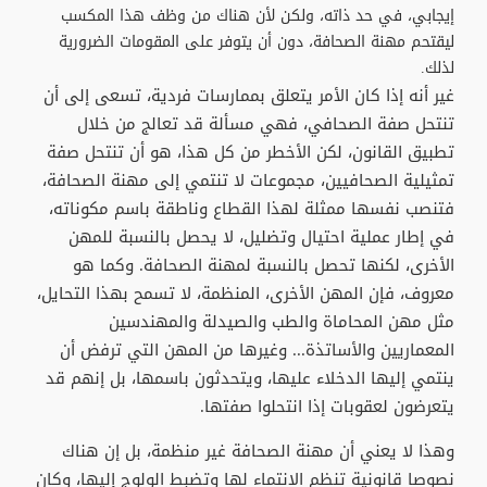
إيجابي، في حد ذاته، ولكن لأن هناك من وظف هذا المكسب
ليقتحم مهنة الصحافة، دون أن يتوفر على المقومات الضرورية
لذلك.
غير أنه إذا كان الأمر يتعلق بممارسات فردية، تسعى إلى أن
تنتحل صفة الصحافي، فهي مسألة قد تعالج من خلال
تطبيق القانون، لكن الأخطر من كل هذا، هو أن تنتحل صفة
تمثيلية الصحافيين، مجموعات لا تنتمي إلى مهنة الصحافة،
فتنصب نفسها ممثلة لهذا القطاع وناطقة باسم مكوناته،
في إطار عملية احتيال وتضليل، لا يحصل بالنسبة للمهن
الأخرى، لكنها تحصل بالنسبة لمهنة الصحافة. وكما هو
معروف، فإن المهن الأخرى، المنظمة، لا تسمح بهذا التحايل،
مثل مهن المحاماة والطب والصيدلة والمهندسين
المعماريين والأساتذة... وغيرها من المهن التي ترفض أن
ينتمي إليها الدخلاء عليها، ويتحدثون باسمها، بل إنهم قد
يتعرضون لعقوبات إذا انتحلوا صفتها.
وهذا لا يعني أن مهنة الصحافة غير منظمة، بل إن هناك
نصوصا قانونية تنظم الانتماء لها وتضبط الولوج إليها، وكان