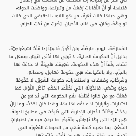
فتيلها، أو أنَّ النَّقَابات رَفَعَتْ من وتيرتها، وواجَهَتِ الدولة،
وهي حينها كانت تَعْرِفُ من هو اللاعِب الحقيقي الذي كانت
تواجِهُهُ، وكان، في غالب الأحيان، يَضْرِبُ من تَحْتِ الحزام.
المُعَارَضَة، اليوم، عَارِضَةٌ، ولن أكُونَ قَاسِيّاً إذا قُلْتُ اسْتِعْراضِيَّة،
بدليل أنَّ الحكومة الحالية، لا تُولِي لها أدْنَى اعْتِبَار، وتفعل ما
تشاء، عِلْماً أَنَّ هذه الحكومة، ضَعِيفَة، هَجِينَةٌ، لا علاقَة لها
بالحِزْبِ، ولا بالسِّياسة، هِيَ حكومة مَعامِل، ومصانع،
وشَرِكَاتٍ، وصَفَقَات، واستثمارات، حكومة السُّوق، لا حُكُومَة
دولةٍ وشَعْبٍ، فالدَّوْلَة، التي نَظُنُّهَا الحَكَم، تَأكُل التَّوْمَ، كما
فَعَلَتْ مع من كانوا قَبْلَهَا، بِفَمِ الحكومة التي تُدافِع عن
اختيارات، وقَراراتٍ لا علاقَة لها بها، وهذا كان يَحْدُثُ، وما زالَ
يحْدُثُ، وكَانَتْ الأحزاب الإدارية التي طُبِخَت في مطابخ الدولة،
هِيَ اليَد التي بِهَا تَبْطِشُ، وتَفْرِضُ ما ترغبُ فيه من اختياراتٍ،
الشَّعْبُ، بما تعنيه كلمة شعبٍ من الطبقات المُعْوِزَة التي
تعيش في ضَيْقٍ وفُتُور، هو من يُؤَدِّي فَاتُورَتَها.