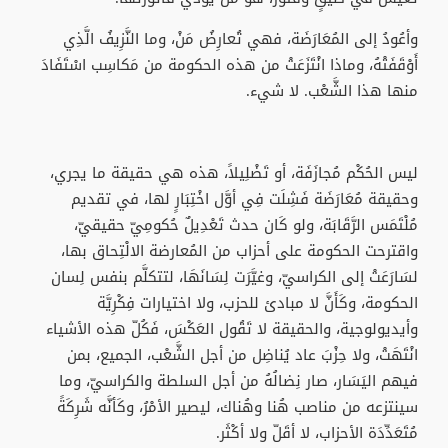
وأعُودُ إلى المُعَارَضَة، فهي تُعارِضُ مَنْ، وما النَّزِيفُ الَّذِي
أَوْقَفَتْهُ، وماذا انْتَزَعَتْ من هذه الحكومة من مَكاسِب اسْتَفَادَ
منها هذا الشَّعْب. لا شيء.
ليس الحُكْم مُجازَفَة، أو تَضْلِيلاً، هذه هي حقيقة ما يجري،
وحقيقة مُعَارَضَة فَشِلَت فِي أوَّل اخْتِبَارٍ لها، في تقديم
مُلْتَمَس الرَّقَابَة، ولو كَان حدث تَعْدِيلٌ حُكومِيّ حقيقيّ،
واقترحت الحكومة على أحزاب من المُعارضة الالْتِحاق بها،
لسَارَعَتْ إلى الكراسيّ، وغيَّرَت لِسَانَهَا، لتتكلَّم بنفس لِسان
الحكومة، وكَأَنَّ لا مبادئ للحزب، ولا اختيارات فِكْرِيَّة
وأيديولوجية، والحقيقة لا تَقُول العَكْسَ، فَكُلّ هذه الأشياء
انْتَهَتْ، ولا حِزْبَ عاد يُناضِل من أجل الشَّعْب، الجميع، بمن
فيهم اليَسَار، صار نِضالُهُ من أجل السلطة والكراسيّ، وما
سينتزعه من مناصب هُنا وهُناك، ليصير الأمْرُ، وكَأنَّه شَرِكَةً
مُتَعَدِّدَة الأحزاب، لا أقَلّ ولا أكْثَر.