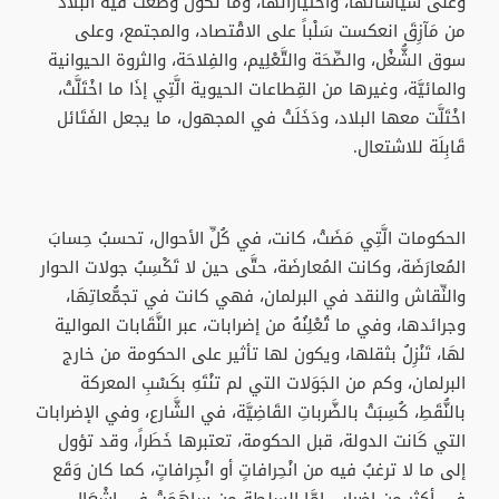
وعلى سياساتها، واختياراتها، وما تكون وَضَعَتْ فيه البلاد
من مَآزِقَ انعكست سَلْباً على الاقْتصاد، والمجتمع، وعلى
سوق الشُّغْل، والصِّحَة والتَّعْلِيم، والفِلاحَة، والثروة الحيوانية
والمائيَّة، وغيرها من القِطاعات الحيوية الَّتِي إذَا ما اخْتَلَّتْ،
اخْتَلَّت معها البلاد، ودَخَلَتْ في المجهول، ما يجعل الفَتَائل
قَابِلَة للاشتعال.
الحكومات الَّتِي مَضَتْ، كانت، في كُلِّ الأحوال، تحسبُ حِسابَ
المُعارَضَة، وكانت المُعارضَة، حتَّى حين لا تَكْسِبُ جولات الحوار
والنِّقاش والنقد في البرلمان، فهي كانت في تجمُّعاتِهَا،
وجرائدها، وفي ما تُعْلِنُهُ من إضرابات، عبر النَّقَابات الموالية
لهَا، تَنْزِلُ بثقلها، ويكون لها تأثير على الحكومة من خارج
البرلمان، وكم من الجَوَلات التي لم تنْتَهِ بكَسْبِ المعركة
بالنُّقَطِ، كُسِبَتْ بالضَّرباتِ القَاضِيَّة، في الشَّارع، وفي الإضرابات
التي كَانت الدولة، قبل الحكومة، تعتبرها خَطَراً، وقد تؤول
إلى ما لا ترغبُ فيه من انْحِرافاتٍ أو انْجِرافاتٍ، كما كان وَقَع
في أكثر من إضراب، إمَّا السلطة من ساهَمَتْ في إشْعَال