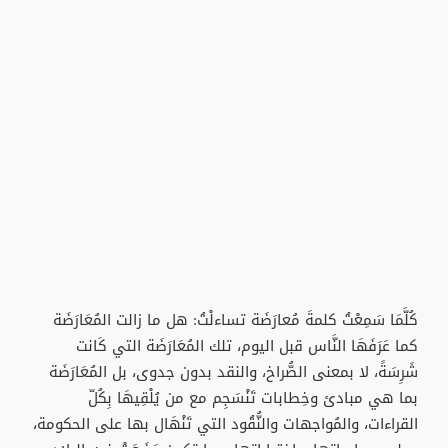
كُلَّمَا سَمِعْتُ كلمةَ مُعارَضَة تساءلْتُ: هل ما زالت المُعَارَضَة
كما عَرَفَهَا النَّاس قبل اليوم، تلك المُعَارَضَة التي كَانت
شَرِسَةً، لا بمعنى الصُّراخ، والنقد بدون جدوى، بل المُعَارَضَة
بما هي مبادئ وخِطابات تَنْسَجِم مع من يُلْقِيهَا بِكُلّ
القراءات، والمُواجهات والنُّقُود التي تَنْهَال بها على الحكومة،