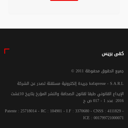
كفى بريس
© جميع الحقوق محفوظة 2011
جريدة إلكترونية مستقلة تصدر عن الشركة kafapresse - S.A.R.L
الإيداع القانوني طبقا لقانون الصحافة والنشر المؤرخ بتاريخ 10غشت
2016: عدد 1 - 017 ص ح
Patente : 25718014 - RC : 104901 - I.F : 3370680 - CNSS : 4111829 -
ICE : 001799721000071