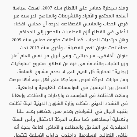
ومنذ سيطرة حماس على القطاع سنة 2007، نهجت سياسة
أسلمة المجتمع والأفراد والتشريعات والمناهج الدراسية عبر
فرض الحجاب والملابس الفضفاضة لدرجة أن مجلس القضاء
الأعلى في القطاع ألزم المحاميات بالحضور إلى المحاكم
وهن مرتديات الحجاب. كما أطلقت حكومة حماس سنة 2009
حملة تحت عنوان “نعم للفضيلة”، وأخرى سنة 2013 تحت
عنوان “أخلاقي.. سر حياتي”، وفي أبريل من نفس العام أعلن
وزير الشباب والثقافة في غزة عن انطلاق مشروع “سلوكيات
إيجابية” لمحاربة كل القيم التي لا تخدم مشروع الأسلمة.
ومن قرارات الحركة لفرض نموذجها على أهل غزة، أنها فرضت
الفصل بين الجنسين في المؤسسات التعليمية والجامعية،
ومنعت الاختلاط في المؤسسات والإدارات والحفلات. وإمعانا
في التشدد الديني، شكلت وزارة الشؤون الدينية لجنة تكلفت
بتنبيه الرجال في الشواطئ بعدم مس بعضهم بعضا علنا
وتغطية أجسادهم. كما حظرت الحركة الاحتفال برأس السنة
الميلادية في الفنادق والمطاعم والأماكن العامة بحجة أنه
ينافي التعاليم الإسلامية. وامتدت إجراءات الأسلمة لتشمل