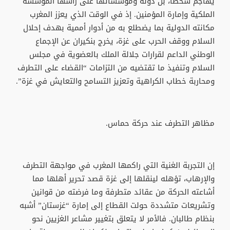
يهاجم شخصا، بل دولة ومؤسساتها على رأسها المؤسسة
الملكية وإمارة المؤمنين. إذ في الوقت الذي يعزز المغرب
مكانته الدولية بما يضطلع به من أدوار أممية بهدف إحلال
السلام ووقف الحرب على غزة، يخرج بنكيران عن الإجماع
الوطني الداعم لقرارات جلالة الملك بالعضوية في مجلس
السلام وتنفيذ ما تقتضيه من التزامات “القضاء على التطرف
ومحاربة خطاب الكراهية وتعزيز التسامح والتعايش في غزة”.
مظاهر التطرف عند حركة حماس.
إن التجربة الغنية التي راكمها المغرب في مواجهة التطرف
والإرهاب، تؤهله لينقلها إلى غزة قصد تحرير أهلها مما
أشاعته الحركة من عقائد متطرفة وما فرضته من قوانين
وتشريعات متشددة حولت القطاع إلى إمارة “غزستان” أشبه
بنظام طالبان. فالأمر لا يتعلق بتغيير مشاعر الغزيين نحو