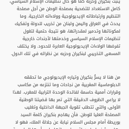
يثبت بنكيران وحزبه كما هو حال تنظيمات الإسلام السياسي،
كامل الاستعداد للتضحية بمصلحة الوطن من أجل مصلحة
التنظيم وارتباطاته الإيديولوجية وولاءاته الخارجية. وما
يحدث في العراق واليمن ولبنان من تخريب للدولة وتفكيك
لمكوناتها وتدمير لمقدراتها، هو نتيجة حتمية لتغول
تنظيمات الإسلام السياسي وخدمتها لأجندات خارجية
تفرضها الولاءات الإيديولوجية العابرة للحدود. ولا يختلف
المسعى التخريبي لبنكيران وحزبه عن نظرائه في تلك الدول.
من هنا لا يسرُّ بنكيران وتياره الإيديولوجي ما تحققه
الدبلوماسية المغربية من نجاحات وما تنتزعه من مكاسب
وقرارات أممية حاسمة لفائدة الوحدة الترابية للمغرب. لهذا
لا يراعي الظروف الدقيقة التي تمر بها قضيتنا الوطنية
الأولى، والتي تتطلب تقوية الجبهة الداخلية وتغليب
المصلحة العليا للوطن. فأن يهاجم بنكيران كلمة السيد
بوريطة أمام مجلس السلام نيابة عن جلالة الملك، فهو لا