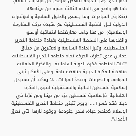
الأمر الذي جعل الحركة تناهض وترفض كل مبادرات السلام،
كما هو واضح في المادة الثالثة عشرة من ميثاقها:
(تتعارض المبادرات، وما يسمى بالحلول السلمية والمؤتمرات
الدولية لحل القضية الفلسطينية مع عقيدة حركة المقاومة
الإسلامية). من هنا جاءت معارضتها لاتفاقية أوسلو،
وانقلابها على السلطة الفلسطينية بقيادة منظمة التحرير
الفلسطينية. وتبرز المادة السابعة والعشرون من ميثاق
حماس مدى تطرف الحركة تجاه منظمة التحرير الفلسطينية
“تبنت المنظمة فكرة الدولة العلمانية.. والفكرة العلمانية
مناقضة للفكرة الدينية مناقضة تامة، وعلى الأفكار تُبنى
المواقف والتصرفات، وتتخذ القرارات . .لا يمكننا أن نستبدل
إسلامية فلسطين الحالية والمستقبلية لنتبنى الفكرة
العلمانية، فإسلامية فلسطين جزء من ديننا ومن فرّط في
دينه فقد خسر [….] ويوم تتبنى منظمة التحرير الفلسطينية
الإسلام كمنهج حياة، فنحن جنودها، ووقود نارها التي تحرق
الأعداء”.