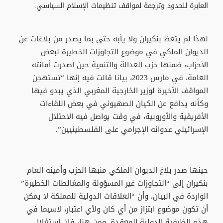
العابرة للحدود وترجمة لمواقف تنظيمات الإسلام السياسي.
لهذا لم يتعظ بنكيران ولا يأبه حتى بما يصدر من بلاغات عن
الديوان الملكي في موضوع التجاوزات الخطيرة لبعض
الأحزاب، ضمنها حزب العدالة والتنمية حين أصدرت أمانته
العامة، في مارس 2023، بيانا قالت فيه إنها “تستهجن
المواقف الأخيرة لوزير الخارجية المغربي الذي يبدو فيها
وكأنه يدافع عن الكيان الصهيوني في بعض اللقاءات
الأفريقية والأوروبية، في وقت يواصل فيه الاحتلال
الإسرائيلي عدوانه الإجرامي على الفلسطينيين”.
حينها صدر بلاغ الديوان الملكي منبها الحزب وأمينه العام
بنكيران إلى “التجاوزات غير المسؤولة والمغالطات الخطيرة”
الواردة في البيان، وأن “العلاقات الدولية للمملكة لا يمكن
أن تكون موضوع ابتزاز من أي كان ولأي اعتبار، لاسيما في
هذه الظرفية الدولية المعقدة. ومن هنا، فإن استغلال