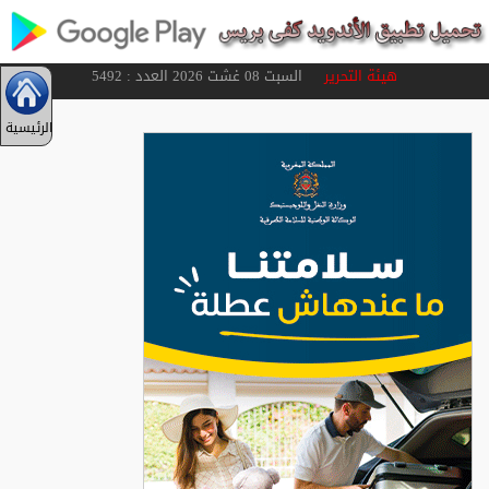
هيئة التحرير
السبت 08 غشت 2026 العدد : 5492
الرئيسية