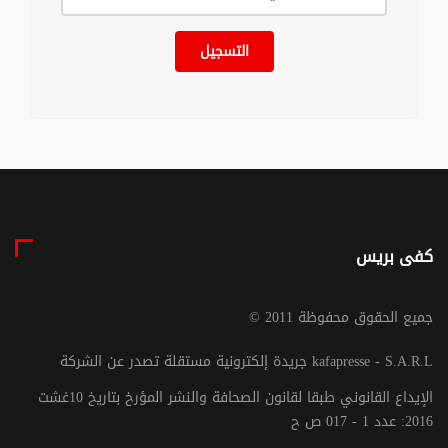
التسجيل
كفى بريس
© جميع الحقوق محفوظة 2011
جريدة إلكترونية مستقلة تصدر عن الشركة kafapresse - S.A.R.L
الإيداع القانوني طبقا لقانون الصحافة والنشر المؤرخ بتاريخ 10غشت
2016: عدد 1 - 017 ص ح