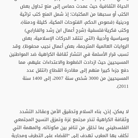
الحياة الثقافية حيث عمدت حماس إلى منع تداول بعض
الكتب أو سحبها من المكتبات؛ إذ شمل المنع كتب تراثية
ودينية (فصوص الحكم، الفتوحات المكية، كليلة ودمنة)،
وكتب فكرية/فلسفية (شرح أعمال ابن رشد والفارابي)
وسياسية وأدبية (التي تنتقد الحركات الإسلامية، بعض
الروايات العالمية المترجمة، بعض أعمال نجيب محفوظ). وقد
تسبب قرار الأسلمة في انتشار ثقافة الكراهية ضد المواطنين
المسيحيين حيث ازدادت الضغوط والاعتداءات عليهم، مما
دفع جزءا كبيرا منهم إلى مغادرة القطاع (انتقل عدد
المسيحيين من 3000 شخص سنة 2007، إلى 1400 سنة
2011).
لا يمكن، إذن، بناء السلام وتحقيق الأمن وعقائد التشدد
وثقافة الكراهية تنخر مجتمع غزة وتمزق النسيج المجتمعي
الفلسطيني بما تخلق من تنافر بين مكوناته. والمهمة التي
تكلف بها المغرب تهدف إلى “القضاء على التطرف ومحاربة