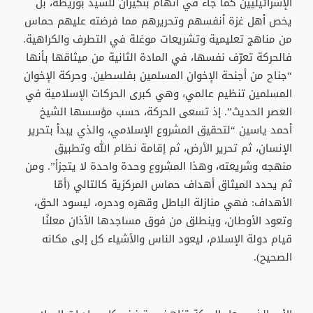
الإسرائيليين كما جاء في اتهام بنكيران للسيد بوريطة، بل
يخص أهل غزة أنفسهم وتحريرهم مما فرضته عليهم حماس
من مناهج تعليمية وتشريعات موغلة في التطرف والكراهية.
فالحركة تعرّف نفسها، في المادة الثانية من ميثاقها بأنها
“جناح من أجنحة الإخوان المسلمين بفلسطين. وحركة الإخوان
المسلمين تنظيم عالمي، وهي كبرى الحركات الإسلامية في
العصر الحديث”. إذ تسعى الحركة، حسب مؤسسها الشيخ
أحمد ياسين “لتحقيق المشروع الإسلامي، والذي يبدأ بتحرير
الإنسان، ثم تحرير الأرض، ثم إقامة نظام الله وتطبيق
منهجه وشريعته، وهذا المشروع وحدة واحدة لا يتجزأ”. ومن
ثم يحدد الميثاق أهداف حماس المركزية كالتالي (أمّا
الأهداف: فهي منازلة الباطل وقهره ودحره، ليسود الحق،
وتعود الأوطان، وينطلق من فوق مساجدها الأذان معلنًا
قيام دولة الإسلام، ليعود الناس والأشياء كل إلى مكانه
الصحيح).