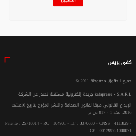
التسجيل
كفى بريس
© جميع الحقوق محفوظة 2011
جريدة إلكترونية مستقلة تصدر عن الشركة kafapresse - S.A.R.L
الإيداع القانوني طبقا لقانون الصحافة والنشر المؤرخ بتاريخ 10غشت
2016: عدد 1 - 017 ص ح
Patente : 25718014 - RC : 104901 - I.F : 3370680 - CNSS : 4111829 -
ICE : 001799721000071