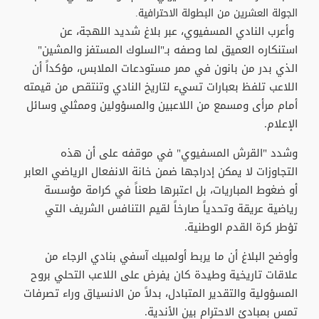
الجولة العشرين من البطولة الاحترافية.
وأعرب النادي المسفيوي، عبر بلاغ شديد اللهجة، عن
استنكاره العميق لما وصفه بـ"السلوك المستفز والمشين"
الذي بدر من بانون في ممر مستودعات الملابس، مؤكداً أن
اللاعب تلفظ بعبارات تسيء لتاريخ النادي وتنتقص من قيمته
أمام مرأى ومسمع من اللاعبين والمسؤولين وممثلي وسائل
الإعلام.
وشدد "القرش المسفيوي" في موقفه على أن هذه
التجاوزات لا يمكن إدراجها ضمن خانة الانفعال الرياضي العابر
أو ضغوط المباريات، بل اعتبرها طعناً في كرامة مؤسسة
رياضية عريقة وتحدياً صارخاً لقيم التنافس الشريف التي
تؤطر كرة القدم الوطنية.
وأوضح البلاغ أن ما يربط أولمبيك آسفي بنادي الرجاء من
علاقات تاريخية وطيدة كان يفرض على اللاعب التحلي بروح
المسؤولية والتقدير المتبادل، بدلاً من الانسياق وراء تصرفات
تمس بمبادئ الاحترام بين الأندية.