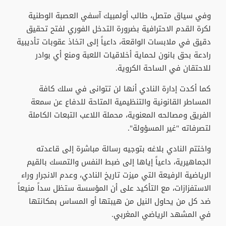
وفي سياق متصل، طالب أولمبيك آسفي العصبة الوطنية
لكرة القدم الاحترافية بضرورة التدخل الفوري لفتح تحقيق
دقيق في ملابسات الواقعة، داعياً إلى اتخاذ عقوبات تأديبية
رادعة بحق بانون لحماية أخلاقيات اللعبة ومنع أي بوادر
للاحتقان في الساحة الكروية.
كما أكدت إدارة النادي أنها لن تتوانى في سلك كافة
المساطر القانونية والتنظيمية المتاحة للدفاع عن سمعة
الفريق ومصالحه المعنوية، محملة اللاعب التبعات الكاملة
لتصرفاته "غير المسؤولة".
واختتم النادي بلاغه بتوجيه رسالة مباشرة إلى قاعدته
الجماهيرية، داعياً إياها إلى ضبط النفس والتمسك بالقيم
الرياضية الرفيعة التي ميزت تاريخ النادي، وعدم الانجرار وراء
الاستفزازات، مع التأكيد على أن المؤسسة ستظل سداً منيعاً
ضد كل من يحاول النيل من هيبتها أو المساس بمكانتها
في المشهد الرياضي المغربي.