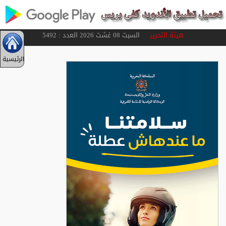
هيئة التحرير
السبت 08 غشت 2026 العدد : 5492
الرئيسية