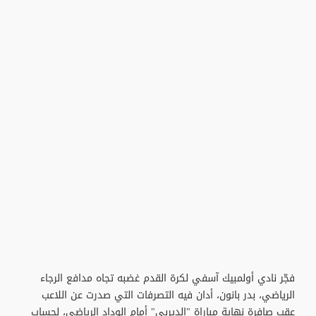
فجّر نادي أولمبيك آسفي لكرة القدم غضبه تجاه مدافع الرجاء
الرياضي، بدر بانون، أدان فيه التصرفات التي صدرت عن اللاعب
عقب صافرة نهاية مباراة "الديربي" أمام الوداد الرياضي، لحساب