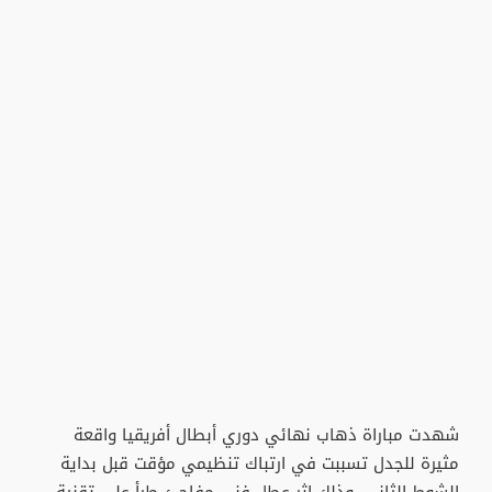
شهدت مباراة ذهاب نهائي دوري أبطال أفريقيا واقعة
مثيرة للجدل تسببت في ارتباك تنظيمي مؤقت قبل بداية