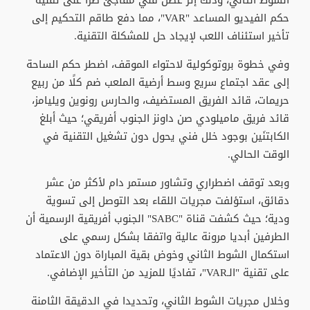
الشوط الثاني، وذلك إثر عطل فني مفاجئ طرأ على تقنية
حكم الفيديو المساعد "VAR"، مما دفع طاقم التحكيم إلى
تأخير استئناف اللعب لإيجاد حل للمشكلة التقنية.
وفي خطوة بروتوكولية لاحتواء الموقف، اضطر حكم الساحة
إلى عقد اجتماع سريع وسط أرضية الملعب ضم كلًا من ربيع
حريمات، قائد الفريق المستضيف، والحارس رونوين ويليامز،
قائد فريق ماميلودي صن داونز الجنوب أفريقي؛ حيث أبلغ
الكابتنَين بوجود خلل فني يحول دون تشغيل التقنية في
الوقت الحالي.
وبعد توقف اضطراري وتشاور مستمر دام لأكثر من عشر
دقائق، استؤلفت مجريات اللقاء بعد التوصل إلى تسوية
ودية؛ حيث كشفت قناة "SABC" الجنوب أفريقية الرسمية أن
الطرفين أبديا مرونة عالية واتفقا بشكل رسمي على
استكمال الشوط الثاني وخوض بقية المباراة دون الاعتماد
على تقنية "الـVAR"، تفاديًا للمزيد من التأخير الإضافي.
وخلال مجريات الشوط الثاني، وتحديدا في الدقيقة الثامنة