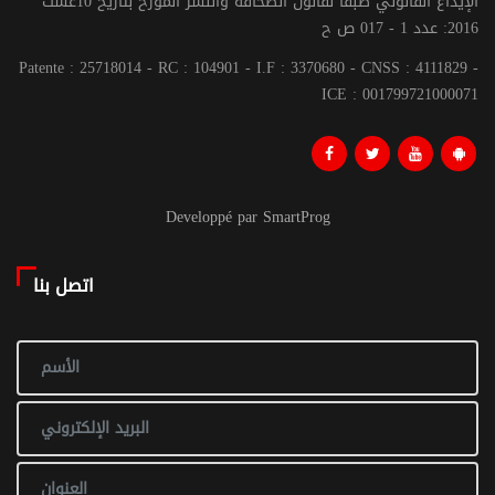
الإيداع القانوني طبقا لقانون الصحافة والنشر المؤرخ بتاريخ 10غشت
2016: عدد 1 - 017 ص ح
Patente : 25718014 - RC : 104901 - I.F : 3370680 - CNSS : 4111829 -
ICE : 001799721000071
Developpé par SmartProg
اتصل بنا