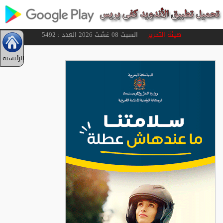
هيئة التحرير
السبت 08 غشت 2026 العدد : 5492
الرئيسية