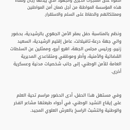
الضوء على المنجزات الكبرى والجهود التي يبذلها رجال ونساء
هذه المؤسسة المواطنة من أجل ضمان أمن المواطنين
وممتلكاتهم والحفاظ على السلم والاستقرار.
ونظم بالمناسبة حفل بمقر الأمن الجهوي بالرشيدية، بحضور
والي جهة درعة-تافيلالت، عامل إقليم الرشيدية، السعيد
زنيبر، ورئيس مجلس الجهة، اهرو أبرو، وممثلين عن السلطات
القضائية والأمنية، وأطر وموظفي ومتقاعدي المديرية
العامة للأمن الوطني، إلى جانب شخصيات مدنية وعسكرية
أخرى.
وفي مستهل هذا الحفل، أدى الحضور مراسم تحية العلم
على إيقاع النشيد الوطني، في أجواء طبعتها مشاعر الفخر
والوطنية والتشبث الراسخ بالعرش العلوي المجيد.