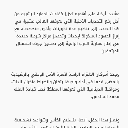
وشدد، أيضا، على أهمية تعزيز كفاءات الموارد البشرية من
أجل رفع التحديات الأمنية التي يعرفها العالم، مشيرا، في
هذا الصدد، إلى تنظيم عدة تكوينات وأخرى متخصصة، مع
إبراز الجهود المبذولة لإحداث وتجهيز مراكز شرطة جديدة
في إطار مقاربة القرب الرامية إلى تحسين جودة استقبال
المرتفقين.
وجدد أموكان الالتزام الراسخ لأسرة الأمن الوطني بالرشيدية
بالمضي قدما في أداء واجبها بتفان وانضباط ونكران للذات،
ومواكبة الدينامية التي تعرفها المملكة تحت قيادة الملك
محمد السادس.
وتميز هذا الحفل، أيضا، بتسليم الكأس وشواهد تشجيعية
لأعضاء الفريق الرياضي التابع للأمن الجهوي، الذي فاز