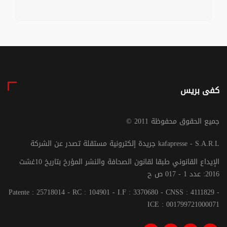
كفى بريس
© جميع الحقوق محفوظة 2011
جريدة إلكترونية مستقلة تصدر عن الشركة kafapresse - S.A.R.L
الإيداع القانوني طبقا لقانون الصحافة والنشر المؤرخ بتاريخ 10غشت
2016: عدد 1 - 017 ص ح
Patente : 25718014 - RC : 104901 - I.F : 3370680 - CNSS : 4111829 -
ICE : 001799721000071