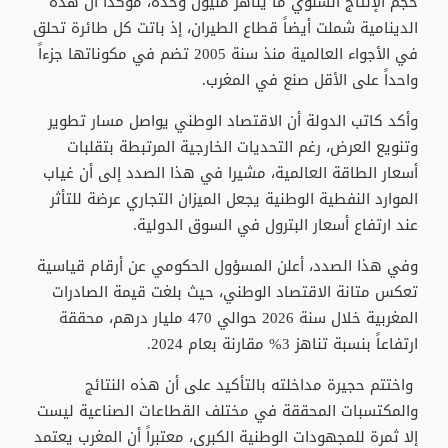
حجم الإنتاج السنوي ما يناهز مليون وحدة، مؤكداً أن هذه
الدينامية شملت أيضاً قطاع الطيران، إذ باتت كل طائرة تحلق
في الأجواء العالمية منذ سنة 2005 تضم في مكوناتها جزءاً
واحداً على الأقل صنع في المغرب.
وأكد كاتب الدولة أن الاقتصاد الوطني يواصل مسار تطوير
وتنويع العرض، رغم التحديات الخارجية المرتبطة بتقلبات
أسعار الطاقة العالمية، مشيرا في هذا الصدد إلى أن غياب
الموارد النفطية الوطنية يجعل الميزان التجاري عرضة للتأثر
عند ارتفاع أسعار البترول في السوق الدولية.
وفي هذا الصدد، أعلن المسؤول الحكومي عن أرقام قياسية
تعكس متانة الاقتصاد الوطني، حيث بلغت قيمة الصادرات
المغربية خلال سنة 2026 حوالي 470 مليار درهم، محققة
ارتفاعاً بنسبة تناهز 3% مقارنة بعام 2024.
واختتم حجيرة مداخلته بالتأكيد على أن هذه النتائج
والمكتسبات المحققة في مختلف القطاعات الصناعية ليست
إلا ثمرة للمجهودات الوطنية الكبرى، معتبراً أن المغرب يعتمد