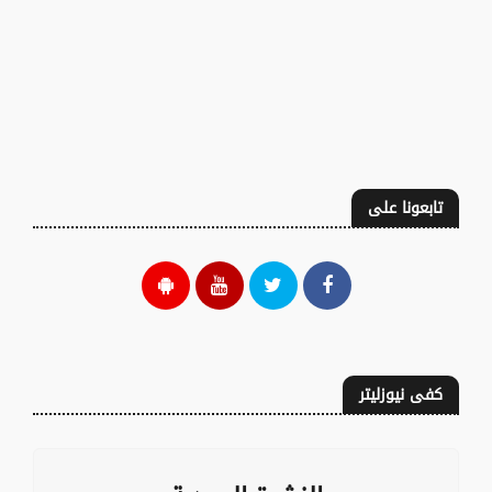
تابعونا على
كفى نيوزليتر