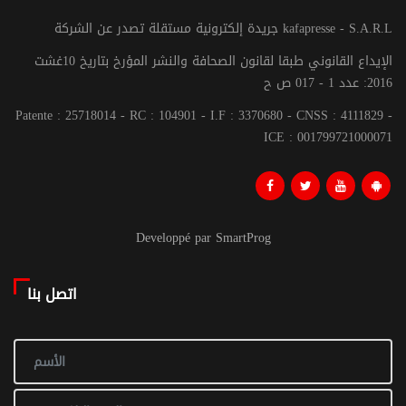
جريدة إلكترونية مستقلة تصدر عن الشركة kafapresse - S.A.R.L
الإيداع القانوني طبقا لقانون الصحافة والنشر المؤرخ بتاريخ 10غشت
2016: عدد 1 - 017 ص ح
Patente : 25718014 - RC : 104901 - I.F : 3370680 - CNSS : 4111829 -
ICE : 001799721000071
Developpé par SmartProg
اتصل بنا