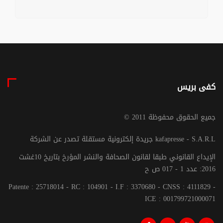
كفى بريس
© جميع الحقوق محفوظة 2011
جريدة إلكترونية مستقلة تصدر عن الشركة kafapresse - S.A.R.L
الإيداع القانوني طبقا لقانون الصحافة والنشر المؤرخ بتاريخ 10غشت
2016: عدد 1 - 017 ص ح
Patente : 25718014 - RC : 104901 - I.F : 3370680 - CNSS : 4111829 -
ICE : 001799721000071