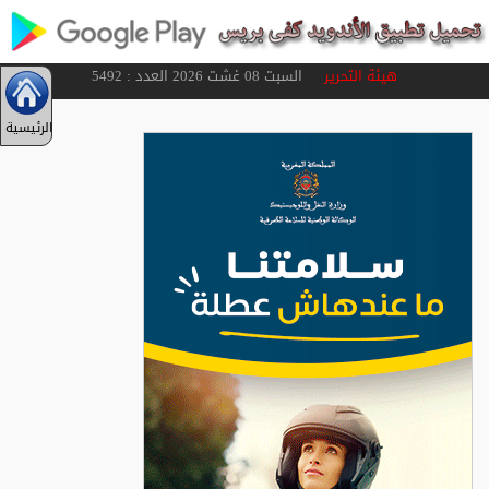
هيئة التحرير
السبت 08 غشت 2026 العدد : 5492
الرئيسية