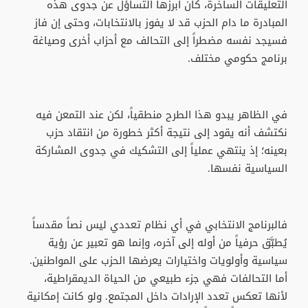
التعليقات الساخرة، كان أبرزها التساؤل عن جدوى هذه
المبادرة ما دام الحزب قد لا يفوز بالانتخابات، وحتى إن فاز
فسيجد نفسه مضطراً إلى التحالف مع أحزاب أخرى وصياغة
برنامج حكومي مختلف.
في الظاهر يبدو هذا الطرح منطقياً، لكن عند التمعن فيه
نكتشف أنه يقود إلى نتيجة أكثر خطورة من انتقاد حزب
بعينه؛ إذ ينتهي عملياً إلى التشكيك في جدوى المشاركة
السياسية نفسها.
فالبرنامج الانتخابي في أي نظام تعددي ليس نصاً مقدساً
يُطبَّق حرفياً من أوله إلى آخره، وإنما هو تعبير عن رؤية
سياسية وأولويات واختيارات يعرضها الحزب على المواطنين.
أما التحالفات فهي جزء طبيعي من الحياة الديمقراطية،
لأنها تعكس تعدد الإرادات داخل المجتمع. ولو كانت إمكانية