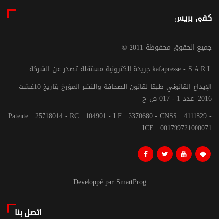
كفى بريس
© جميع الحقوق محفوظة 2011
جريدة إلكترونية مستقلة تصدر عن الشركة kafapresse - S.A.R.L
الإيداع القانوني طبقا لقانون الصحافة والنشر المؤرخ بتاريخ 10غشت
2016: عدد 1 - 017 ص ح
Patente : 25718014 - RC : 104901 - I.F : 3370680 - CNSS : 4111829 -
ICE : 001799721000071
Developpé par SmartProg
اتصل بنا