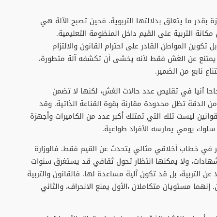
ة بقدر ما يتعلق بدلالتها التربوية. فحين تصبح الآلة هي
كانة التربية على القيم داخل المنظومة التعليمية.
كوين المواطن القادر على احترام القانون والالتزام
لم يمتنع عن الغش فقط لأنه يخشى أن تكشفه آلة متطورة،
ناع نابع من الضمير.
جاحا آنيا في تقليص عدد حالات الغش، لكنها لا تضمن
 من الدقة تظل محدودة مقارنة بقوة القناعة الذاتية. وقد
القوانين ليست تلك التي تمتلك أكبر عدد من الكاميرات وأجهزة
 سلوك يومي يمارسه الأفراد طواعية.
مر في خطاب أخلاقي مثالي يتحدث عن القيم فقط. فالوزارة
هادات، ولا يمكنها انتظار تحول ثقافي قد يستغرق سنوات
 عن التربية، بل قد تكون آلية مساعدة لها. فالقانون والتربية
إنهما مستويان متكاملان ،الأول يمنع الانحراف، والثاني