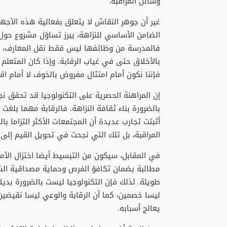
وسائل المراقبة.
غير أن جوهر النقاش لا يتعلق بفعالية هذه الأجهز
الضامن الأساسي للنزاهة، يبرز تساؤل مشروع حول م
فالمدرسة من وظائفها ليس فقط نقل المعارف، بل ت
بالأخلاق حتى في غياب الرقابة. وإذا كان المتع
فإننا نكون أمام امتثال مفروض بالخوف لا أمام اقت
إن المراهنة الحصرية على التكنولوجيا قد تحقق ن
بالضرورة بناء ثقافة النزاهة. فالرقابة مهما بلغت
أثبتت تجارب عديدة أن المجتمعات الأكثر التزاما ب
المراقبة، بل تلك التي نجحت في تحويل القيم إلى
في المقابل، سيكون من التبسيط أيضا اختزال الأ
مطالبة بضمان تكافؤ الفرص وحماية مصداقية الش
طويلة. لذلك فإن التكنولوجيا ليست بالضرورة بديلا
ليسا خصمين، كما أن الرقابة والوعي ليسا نقيضين. 
يعالج أسبابه.