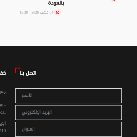
بالعودة
بل و
أبنا
04 غشت 2026 - 18:39
اتصل بنا
كف
© جم
R.L
الإي
10غشت 2016: عدد 1 - 017 ص ح