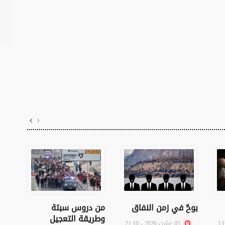
بوحٌ في زمن النفاق
من دروس سبتة
كفى 
وطريقة التعجيل
ليس 
05 غشت 2026 - 21:10