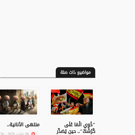
مواضيع ذات صلة
"خْوِي الْمَا عْلَى
منتهى الأنانية..
كُرْشَكْ".. حين يُصَدِّر
06 غشت 2026 - 13:56