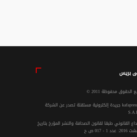
طنٌ يُبنى بسواعد
03 غشت 2026 - 19:30
ئه
04 غشت 2026 - 9:26
ى بريس
يع الحقوق محفوظة 2011
جريدة إلكترونية مستقلة تصدر عن الشركة kafapresse -
S.A.
داع القانوني طبقا لقانون الصحافة والنشر المؤرخ بتاريخ