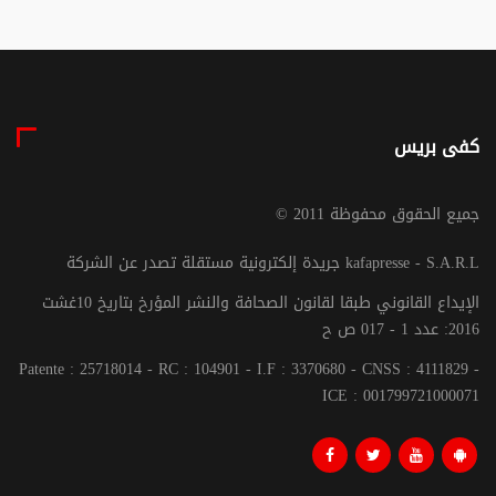
كفى بريس
© جميع الحقوق محفوظة 2011
جريدة إلكترونية مستقلة تصدر عن الشركة kafapresse - S.A.R.L
الإيداع القانوني طبقا لقانون الصحافة والنشر المؤرخ بتاريخ 10غشت
2016: عدد 1 - 017 ص ح
Patente : 25718014 - RC : 104901 - I.F : 3370680 - CNSS : 4111829 -
ICE : 001799721000071