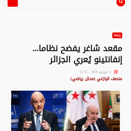
رياضة
مقعد شاغر يفضح نظاما...
إنفانتينو يُعري الجزائر
11 يونيو 2026 - 14:35
منصف اليازغي (محلل رياضي)