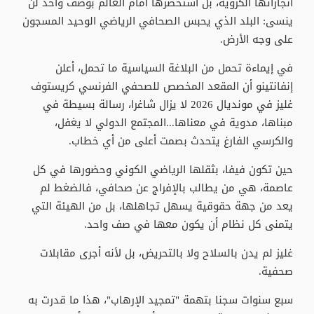
انجازاتها الكروية، بل استحضرها أمام العالم بوصف واحد لن
ينسى: البلد الذي يحبس الصحافي الرياضي الوحيد المسجون
على وجه الأرض.
في إيماءة تحمل من البلاغة السياسية ما تحمل، أعلن
إنفانتينو أن المقعد المخصص للصحفي الفرنسي كريستوف
غليز في مونديال 2026 لا يزال شاغرا، رسالة بسيطة في
مبناها، مدوية في معناها...المجتمع الدولي لا يغفل،
والكرسي الفارغ يتحدث بصمت أعلى من أي خطاب.
حين تكون فيفا، بثقلها الرياضي الكوني وحضورها في كل
عاصمة، هي من يطالب بالإفراج عن صحافي، فالضغط لم
يعد من جهة حقوقية يسهل تجاهلها، بل من الهيئة التي
يتمنى كل نظام أن يكون معها في صف واحد.
غليز لم يدن بالسلاح ولا بالتحريض، بل لأنه أجرى مقابلات
صحفية.
سبع سنوات سجنا بتهمة "تمجيد الإرهاب"، هذا ما قدرت به