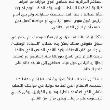
المحاكم الجزائرية قلم صحافي أجرى حوارات مع أطراف
قبائلية تصنفها السلطات "إرهابية". الملف اليوم لم يعد
شأنا قضائيا داخليا، لقد استنفدت مساراته، ولم يبق أمام
الرئيس تبون سوى العفو الرئاسي، أو مواصلة تحمل ثمن
الصمت أمام الرأي العام العالمي.
الأكثر إيلاما للنظام الجزائري أن هذا التوصيف لم يصدر في
سياق حقوقي معتاد يمكن رده بخطاب "السيادة الوطنية"،
بل جاء من قلب الاحتفاء بكرة القدم، الملعب الذي طالما
حرصت الجزائر على تلميع صورتها فيه. إنفانتينو لم يُسقط
إنجازا رياضيا، بل حول غياب صحافي إلى شاهد دائم على
حاضر النظام.
مرة أخرى، تجد السلطة الجزائرية نفسها أمام معادلتها
القديمة، الانفتاح الذي تحتاجه دوليا، في مواجهة التصلب
الأمني الذي تعتمده داخليا. وما بين الخيارين، يبقى كرسي
كريستوف غليز فارغا.... وعلى مرأى من العالم.