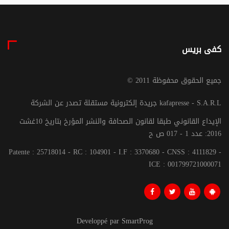
كفى بريس
© جميع الحقوق محفوظة 2011
جريدة إلكترونية مستقلة تصدر عن الشركة kafapresse - S.A.R.L
الإيداع القانوني طبقا لقانون الصحافة والنشر المؤرخ بتاريخ 10غشت
2016: عدد 1 - 017 ص ح
Patente : 25718014 - RC : 104901 - I.F : 3370680 - CNSS : 4111829 -
ICE : 001799721000071
Developpé par SmartProg