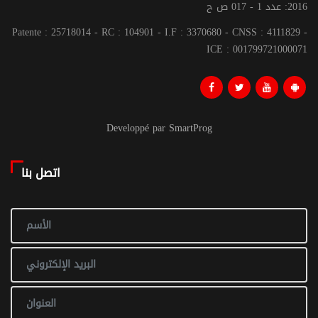
2016: عدد 1 - 017 ص ح
Patente : 25718014 - RC : 104901 - I.F : 3370680 - CNSS : 4111829 -
ICE : 001799721000071
Developpé par SmartProg
اتصل بنا