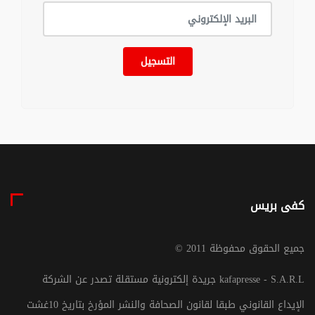
التسجيل
كفى بريس
© جميع الحقوق محفوظة 2011
جريدة إلكترونية مستقلة تصدر عن الشركة kafapresse - S.A.R.L
الإيداع القانوني طبقا لقانون الصحافة والنشر المؤرخ بتاريخ 10غشت