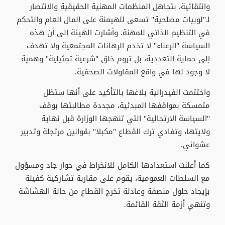
وانتقائية، بتجاهل المنظمات المهنية الحقيقية والانتصار
لـ"لوبيات مصلحية" تسعى للهيمنة على المال العام والتحكم
في التنظيم الذاتي للمهنة. وأشارت الهيئة إلى أن هذه
السياسة "الرعناء" لا تخدم الرهانات المجتمعية ولا تهدف
إلى حماية التعددية، بل تروم خلق "شرعية تمثيلية" وهمية
لا وجود لها في واقع المقاولات الصحفية.
واختتمت الفيدرالية بلاغها بالتأكيد على أنها ستظل
متمسكة بمواقفها المبدئية، مجددة مطالبتها بوقف
"السياسة الارتجالية" التي تنهجها الوزارة قبل نهاية
ولايتها، وتفادي ترك القطاع "مكبلا" بقوانين مرتجلة وتدبير
عشوائي.
كما أعلنت استعدادها الكامل للانخراط في حوار جاد ومسؤول
مع السلطات العمومية، يقوم على مقاربة تشاركية كفيلة
بإيجاد حلول منصفة وعادلة تخرج القطاع من حالة الهشاشة
وتنهي أزمة الثقة القائمة.