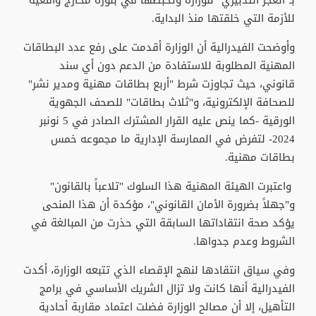
بـ"العجز التدبيري" للوزارة وتخبطها في بلورة مخارج واقعية
للأزمة التي خلقتها منذ البداية.
وأوضحت الفيدرالية أن الوزارة أقدمت على رفع عدد البطاقات
المهنية المطلوبة للاستفادة من الدعم دون أي سند
قانوني، حيث تجاوزت شرط "أربع بطاقات مهنية ومدير نشر"
للصحافة الإلكترونية، و"ثلاث بطاقات" للصحف الجهوية
الورقية -كما ينص عليه القرار المشترك الصادر في 5 نونبر
2024- لتفرض في الممارسة الإدارية ما مجموعه خمس
بطاقات مهنية.
واعتبرت الهيئة المهنية هذا السلوك "تلاعباً بالقانون"
و"جهلاً بضرورة الأمان القانوني"، مؤكدة أن هذا المنحى
يؤكد صحة انتقاداتها السابقة التي حذرت من المبالغة في
الشروط وعدم جدواها.
وفي سياق انتقادها لنهج الإقصاء الذي تتبعه الوزارة، أكدت
الفيدرالية أنها كانت ولا تزال الشريك الأساسي في برامج
التأهيل، إلا أن مصالح الوزارة فضلت اعتماد مقاربة أحادية