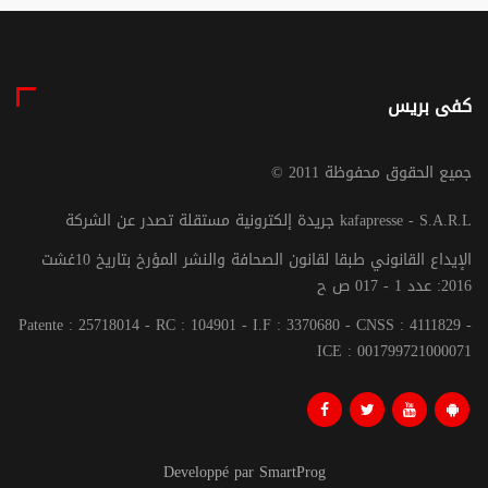
كفى بريس
© جميع الحقوق محفوظة 2011
جريدة إلكترونية مستقلة تصدر عن الشركة kafapresse - S.A.R.L
الإيداع القانوني طبقا لقانون الصحافة والنشر المؤرخ بتاريخ 10غشت
2016: عدد 1 - 017 ص ح
Patente : 25718014 - RC : 104901 - I.F : 3370680 - CNSS : 4111829 -
ICE : 001799721000071
Developpé par SmartProg