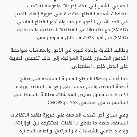
المغربي للشغل إلى اتخاذ إجراءات ملموسة تستجيب
لتطلعات شغيلة القطاع، مشددة على ضرورة إنهاء التمييز
في الحد الأدنى للأجور، عبر مساواة أجور القطاع الفلاحي
(SMAG) مع نظيرتها في القطاعات الصناعية والخدماتية
(SMIG) في أفق 2028، من خلال مرسوم رسمي.
وطالبت النقابة بـزيادة كبيرة في الأجور والمعاشات لمواجهة
التدهور المتسارع للقدرة الشرائية، إلى جانب تخفيض الضريبة
على الدخل كإجراء استعجالي.
كما أعلنت رفضها القاطع للمقاربة المعتمدة في إصلاح
أنظمة التقاعد، والتي تعتمد على رفع سن التقاعد وزيادة
الاقتطاعات مقابل تقليص المعاشات، مطالبة بالحفاظ على
المكتسبات في صندوقي CNSS وCNOPS.
وفي سياق آخر، شددت الجامعة على ضرورة تنفيذ الاتفاقات
السابقة، خاصة ما يتعلق بـ"الفئات المشتركة بين الوزارات"،
وإدماج حاملي الشهادات غير المرتبين، وإنصاف الدكاترة