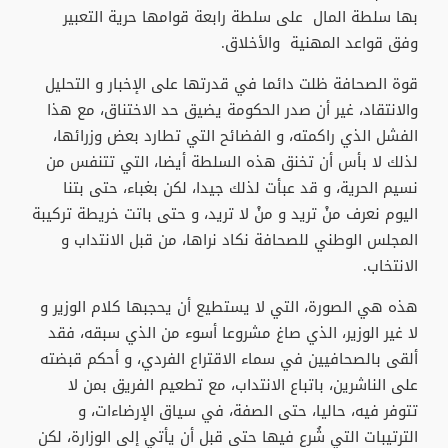
بها سلطة المال على سلطة رابعة قوامها حرية التعبير
وفق قواعد المهنية والأخلاق.
قوة الصحافة ظلت دائما في قدرتها على الإخبار و التحليل
والانتقاد، غير أن صدر الحكومة يضيق حد الاختناق، مع هذا
الفشل الذي راكمته، و الفضائح التي تطارد بعض وزرائها،
لذلك لا بأس أن تخنق هذه السلطة أيضا، التي تتنفس من
نسيم الحرية، و قد عبأت لذلك جيدا، لكن بغباء، حتى بتنا
اليوم نعرف منْ تريد و منْ لا تريد، و حتى باتت خريطة تركيبة
المجلس الوطني للصحافة نكاد نراها، من قبل الانتداب و
الانتخاب.
هذه هي الصورة، التي لا يستطيع أن يحجبها كلام الوزير و
لا غير الوزير، الذي صاغ مشروعا أسوء من الذي سبقه، فقد
ألقى بالصحافيين في سماء الاقتراع الفردي، و أحكم قبضته
على الناشرين، باتباع الانتداب، مع تطعيم الفريق بمن لا
تتوفر فيه، حاليا، حتى الصفة، في سياق الإرضاءات، و
الترتيبات التي شُرع فيها حتى قبل أن يأتي إلى الوزارة، لكن