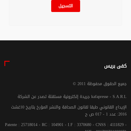
التسجيل
كفى بريس
© جميع الحقوق محفوظة 2011
جريدة إلكترونية مستقلة تصدر عن الشركة kafapresse - S.A.R.L
الإيداع القانوني طبقا لقانون الصحافة والنشر المؤرخ بتاريخ 10غشت
2016: عدد 1 - 017 ص ح
Patente : 25718014 - RC : 104901 - I.F : 3370680 - CNSS : 4111829 -