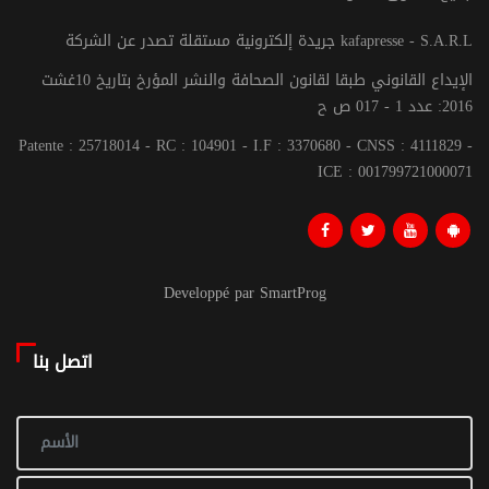
جريدة إلكترونية مستقلة تصدر عن الشركة kafapresse - S.A.R.L
الإيداع القانوني طبقا لقانون الصحافة والنشر المؤرخ بتاريخ 10غشت
2016: عدد 1 - 017 ص ح
Patente : 25718014 - RC : 104901 - I.F : 3370680 - CNSS : 4111829 -
ICE : 001799721000071
Developpé par SmartProg
اتصل بنا