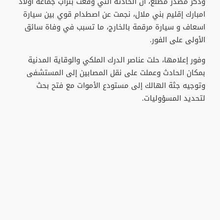
وذكر مصدر مطلع، أن الحادثة التي وقعت بتراب جماعة اولاد
امبارك إقليم بني ملال، نجمت عن اصطدام قوي بين سيارة
اسعاف و سيارة مرقمة بالخارج، ما تسبب في وفاة سائق
الأولى على الفور.
وفور إعلامها، حلت عناصر الدرك الملكي والوقاية المدنية
بمكان الحادث وعملت على نقل المصابين إلى المستشفى
وتوجيه جثة الهالك إلى مستودع الأموات مع فتح بحث
لتحديد المسؤوليات.