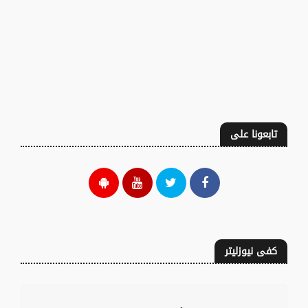
تابعونا على
كفى نيوزليتر