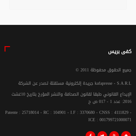
كفى بريس
© جميع الحقوق محفوظة 2011
جريدة إلكترونية مستقلة تصدر عن الشركة kafapresse - S.A.R.L
الإيداع القانوني طبقا لقانون الصحافة والنشر المؤرخ بتاريخ 10غشت
2016: عدد 1 - 017 ص ح
Patente : 25718014 - RC : 104901 - I.F : 3370680 - CNSS : 4111829 -
ICE : 001799721000071