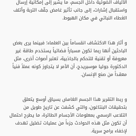
الألياف الضوئية داخل الجسم، ما يشير إلى إمكانية إرسال
واستقبال إشارات، إلى جانب تأثير غامض جفّف التربة وأتلف
الغطاء النباتي في مكان الهبوط.
و أثار هذا الاكتشاف انقساماً بين العلماء؛ فبينما يرى بعض
الباحثين أنها ربما تكون مسباراً فضائياً يستخدم طاقة غير
معروفة أو تقنية للتحكم بالجاذبية، تعتبر أصوات أخرى، مثل
الدكتورة جوليا موسبريدج، أن الأمر لا يتجاوز كونه عملاً فنياً
معقداً من صنع الإنسان.
و ربط التقرير هذا الجسم الغامض بسياق أوسع يتعلق
بتحقيقات البنتاغون، والتي كشفت عن تاريخ طويل من
التلاعب الرسمي بمعلومات الأجسام الطائرة، ما يطرح احتمال
أن تكون مثل هذه الحوادث جزءاً من عمليات تضليل تهدف
لإخفاء برامج سرية.