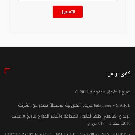
التسجيل
كفى بريس
© جميع الحقوق محفوظة 2011
جريدة إلكترونية مستقلة تصدر عن الشركة kafapresse - S.A.R.L
الإيداع القانوني طبقا لقانون الصحافة والنشر المؤرخ بتاريخ 10غشت
2016: عدد 1 - 017 ص ح
Patente : 25718014 - RC : 104901 - I.F : 3370680 - CNSS : 4111829 -