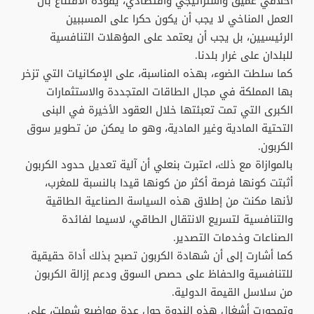
أخلاقي عميق واستراتيجي واقتصادي، يقوده الاقتناع بأن
العمل المناخي لا يجب أن يكون حكرا على المسببين
الرئيسيين، بل يجب أن يعتمد على المؤهلات التنافسية
للبلدان على غرار بلدنا.
كما سلطت الضوء، بهذه المناسبة، على الإمكانيات التي تزخر
بها المملكة في مجال الطاقات المتجددة والاستثمارات
الكبرى التي تمت تعبئتها خلال العقود الأخيرة في البنى
التحتية المادية وغير المادية، وهو ما يمكن من تطوير سوق
الكربون.
بالموازاة مع ذلك، اعتبرت بنعلي أن آلية تعديل حدود الكربون
أثبتت كونها فرصة أكثر من كونها قيدا بالنسبة للمغرب،
لأنها مكنت من إطلاق هذه السياسة الصناعية الطاقية
والتنافسية لتسريع الانتقال الطاقي، لاسيما لفائدة
الصناعات وخدمات التصدير.
كما أشارت إلى أن شهادة الكربون تصبح بذلك أداة حقيقية
للتنافسية والحفاظ على حصص السوق ودعم إزالة الكربون
من سلاسل القيمة الدولية.
وتمحورت أشغال هذه الندوة حول عدة مواضيع شملت، على