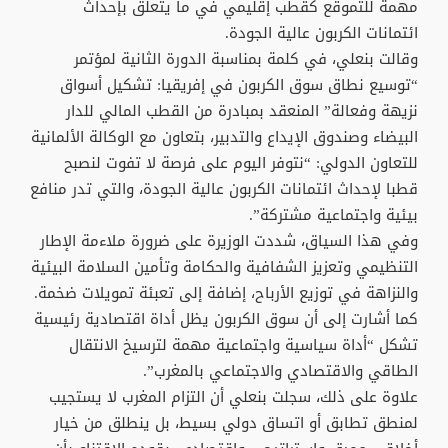
مهمة للتموقع كقطب إقليمي في ما يتعلق بإحداث
ائتمانات الكربون عالية الجودة.
وقالت بنعلي، في كلمة بمناسبة الدورة الثانية لمؤتمر
“توسیع نطاق سوق الكربون في إفريقيا: تشكيل أسواق
نزيهة وفعالة” المنعقد بمبادرة من القطب المالي للدار
البيضاء وصندوق الإيداع والتدبير، بتعاون مع الوكالة الألمانية
للتعاون الدولي: “نتوفر اليوم على فرصة لا تفوت لنصبح
قطبا لإحداث ائتمانات الكربون عالية الجودة، والتي تدر منافع
بيئية واجتماعية مشتركة”.
وفي هذا السياق، شددت الوزيرة على ضرورة ملاءمة الإطار
التنظيمي وتعزيز الشفافية والحكامة وتأمين السلامة البيئية
والنزاهة في توزيع الأرباح، إضافة إلى تعبئة تمويلات ضخمة.
كما أشارت إلى أن سوق الكربون يظل أداة اقتصادية رئيسية
تشكل “أداة سياسية واجتماعية مهمة لترسيخ الانتقال
الطاقي والاقتصادي والاجتماعي بالمغرب”.
علاوة على ذلك، سجلت بنعلي أن التزام المغرب لا يستجيب
لمنطق تطابق أو اتساق دولي بسيط، بل ينطلق من خيار