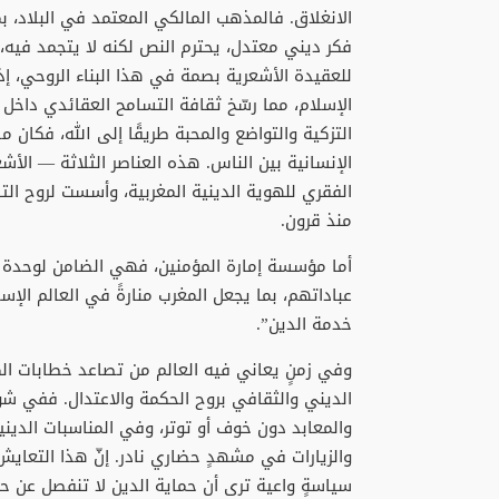
الانغلاق. فالمذهب المالكي المعتمد في البلاد، ب
فكر ديني معتدل، يحترم النص لكنه لا يتجمد فيه، و
للعقيدة الأشعرية بصمة في هذا البناء الروحي، إذ
الإسلام، مما رسّخ ثقافة التسامح العقائدي داخل
التزكية والتواضع والمحبة طريقًا إلى الله، فكان
الإنسانية بين الناس. هذه العناصر الثلاثة — الأ
الفقري للهوية الدينية المغربية، وأسست لروح التسا
منذ قرون.
أما مؤسسة إمارة المؤمنين، فهي الضامن لوحدة ا
عباداتهم، بما يجعل المغرب منارةً في العالم الإ
خدمة الدين”.
وفي زمنٍ يعاني فيه العالم من تصاعد خطابات الكر
الديني والثقافي بروح الحكمة والاعتدال. ففي شوار
والمعابد دون خوف أو توتر، وفي المناسبات الدين
والزيارات في مشهدٍ حضاري نادر. إنّ هذا التعايش
سياسةٍ واعية ترى أن حماية الدين لا تنفصل عن حماية