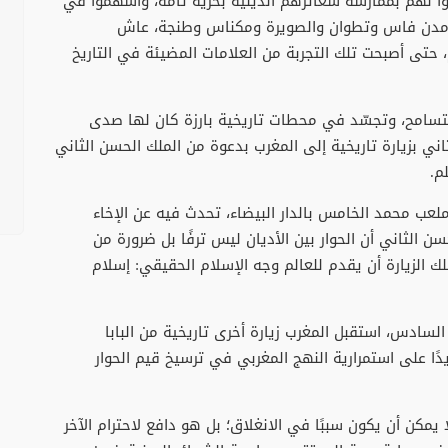
ا لهم بممارسة شعائرهم الدينية بحرية تامة، وأسهموا في
 في مدن فاس وتطوان والصويرة ومكناس وطنجة، عاش
 حتى أصبحت تلك التجربة من العلامات المضيئة في التاريخ
تسامح، وتجسّد في محطات تاريخية بارزة كان لها صدى
 يوحنا بولس الثاني بزيارة تاريخية إلى المغرب بدعوة من الملك الحسن الثاني
م.
 ملعب محمد الخامس بالدار البيضاء، تحدث فيه عن الإخاء
حسن الثاني أن الحوار بين الأديان ليس ترفًا بل ضرورة من
لك الزيارة أن يقدم للعالم وجه الإسلام الحقيقي: إسلام
سادس، استقبل المغرب زيارة أخرى تاريخية من البابا
 تأكيدًا جديدًا على استمرارية النهج المغربي في ترسيخ قيم الحوار
 يمكن أن يكون سببًا في الانغلاق؛ بل هو دافع لاحترام الآخر