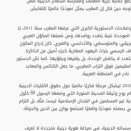
ضع حماية حرية المعتقد وممارسة الشعائر الدينية ضمن
توجه حين قال إن المغرب يمثل نموذجًا عالميًا للتعايش
هذا الخط الفكري والديني تعزّز بوضوح من خلال الإصلاحات الدستورية الكبرى التي عرفها المغرب سنة 2011، إذ
الموحدة غنية بتعدد روافدها، ومن ضمنها المكوّن العربي
فريقي، والمتوسطي، والأندلسي، والعبري. كان إدراج المكون
اف الرسمي بتراث اليهود المغاربة كجزء أصيل من الذاكرة
تعدد لا يناقض الوحدة، بل يغنيها ويقوّيها. كما نصّ الدستور
لمقيمين فوق التراب المغربي، ما جعل الكنائس والمعابد
در في المنطقة العربية.
وفي هذا السياق، جاء إعلان مراكش الصادر سنة 2016 ليشكل مرجعًا فكريًا عالميًا حول حقوق الأقليات الدينية
ام روح وثيقة المدينة المنورة التي وضعها الرسول ﷺ كأول
 غير المسلمين في البلدان الإسلامية ليست منّة، بل التزام
بصفته نموذجًا واقعيًا لمجتمع يوازن بين الدين والدولة،
سساته الدينية، في صياغة هوية دينية متجددة لا تعرف