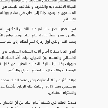
فاستقبلهم السلاطين المغاربة وأكرموهم، وسمحو
الحياة الاقتصادية والفكرية والثقافية للبلاد.
المسلمون واليهود جنبًا إلى جنب في سلام ووئام،
الإنساني.
في العصر الحديث، استمر هذا النفس المغربي الم
عالمي. ففي سنة 1985، قام البابا
رحمه الله، وهي أول زيارة لحبرٍ أعظم إلى بلدٍ مسل
ألقى البابا خطابًا أمام آلاف الشباب المغاربة في
الإنساني والسلام بين الأديان، بينما أكّد الملك ال
ضرورات بقاء الإنسانية. لقد أراد المغرب من خلال ت
الوسطية والاعتدال، لا إسلام الصراع والتكفير.
وبعد أكثر من ثلاثة عقود، وفي عهد الملك محمد ال
فرنسيس سنة 2019، وكانت تلك الزيارة
والاحترام المتبادل.
تحدث الملك في كلمته أمام البابا عن أن الإيمان لا