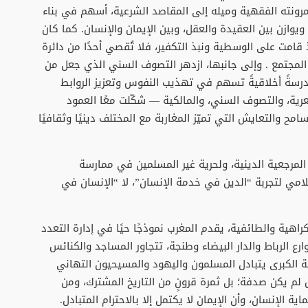
مرونته الفقهية وميله إلى المقاصد الشرعية، أسهم في بناء
يوازن بين العقيدة والعقل، وبين الإيمان والإنسان. كما كان
 قامت على الوسطية ونبذ التكفير، فلا تُقصي أحدًا من دائرة
 المجتمع . وإلى جانبها، ازدهر التصوف السني الذي جعل من
 مدرسةً أخلاقيةً تسهم في تهذيب النفوس وتعزيز الروابط
شعرية، والتصوف السني، والمالكية — شكّلت معًا العمود
مح والتعايش التي تميّز المغاربة مع المختلف دينيًا وثقافيًا
لمرجعية الدينية، ولحرية غير المسلمين في ممارسة
سلامي لتجربة “الدين في خدمة الإنسان”، لا “الإنسان في
اهية والطائفية، يقدم المغرب نموذجًا حيًا في إدارة التعدد
ع الرباط والدار البيضاء وطنجة، تتجاور المساجد والكنائس
ية الكبرى يتبادل المسلمون واليهود والمسيحيون التهاني
 لم يكن صدفة؛ بل ثمرة قرونٍ من التاريخ المشترك، ومن
 الإنسان، وأن الإيمان لا يكتمل إلا بالاحترام المتبادل.