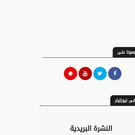
بعونا على
ى نيوزليتر
النشرة البريدية