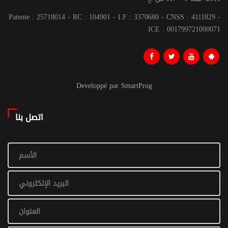
Patente : 25718014 - RC : 104901 - I.F : 3370680 - CNSS : 4111829 -
ICE : 001799721000071
Developpé par SmartProg
اتصل بنا