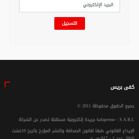
التسجيل
كفى بريس
© جميع الحقوق محفوظة 2011
جريدة إلكترونية مستقلة تصدر عن الشركة kafapresse - S.A.R.L
الإيداع القانوني طبقا لقانون الصحافة والنشر المؤرخ بتاريخ 10غشت
2016: عدد 1 - 017 ص ح