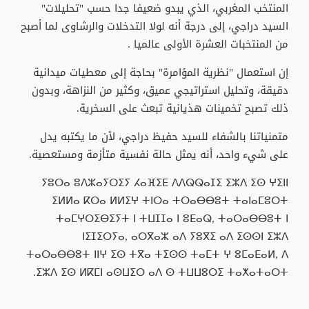
المنتخب المغربي، الذي يبدو ضعيفا جدا حسب "تحليلات"
السيد دراجي، إلى درجة أنه لولا التدخلات والرشاوى لما أصبح
من المنتخبات العشرة الأولى عالميا .
إن استعمال "نظرية المؤامرة" بحاجة إلى معطيات ميدانية
دقيقة، وتحليل استراتيجي عميق، وكثير من النزاهة، وبدون
ذلك تصبح تخمينات هذيانية تبعث على السخرية.
متمنياتنا بالشفاء للسيد حفيظ دراجي، لأن ما يكتبه يدل
على شيء واحد، أنه يمثل حالة نفسية متأزمة ومستعصية.
ⵢⵓⵔⴰ ⵓⴷⵣⴰⵢⵔⵉⵢ ⵃⴰⴼⵉⴹ ⴷⴷⵕⵕⴰⵊⵉ ⵉⵣⴷ ⵉⵙ ⵖⵉⵏⵏ
ⵉⵍⵍⴰ ⴽⵔⴰ ⵍⵍⵉⵖ ⵜⵏⵔⴰ ⵜⵔⴰⴱⴱⵓⵜ ⵜⴰⵏⴰⵎⵓⵔⵜ
ⵜⴰⵎⵖⵔⵉⴱⵉⵢⵜ ⵏ ⵜⵡⵊⵊⴰ ⵏ ⵓⴹⴰⵕ, ⵜⴰⵔⴰⴱⴱⵓⵜ ⵏ
ⵏⵉⵊⵉⵔⵢⴰ, ⴰⵔⴳⴰⵣ ⴰⴷ ⵢⵓⴳⵉ ⴰⴷ ⵉⵙⵙⵏ ⵉⵣⴷ
ⵜⴰⵔⴰⴱⴱⵓⵜ ⵏⵏⵖ ⵉⵙ ⵜⴳⴰ ⵜⵉⵙⵙ ⵜⴰⵎⵜ ⵖ ⵓⵎⴰⴹⴰⵍ, ⴷ
ⵉⵣⴷ ⵉⵙ ⵍⴽⵎⵏ ⴰⵙⵡⵉⵔ ⴰⴷ ⵙ ⵜⵡⵡⵓⵔⵉ ⵜⴰⵅⴰⵜⴰⵔⵜ.