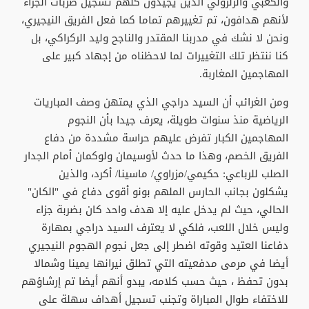
والكعبي والزلزولي الذين يجيدون كلهم تسجيل ضربات الجزاء
لأنهم هدافون، تم تغييرهم تماما كما فعل الفريق النيجيري،
ونحن لا نشك في مدربنا المقتدر والناجح وليد الركراكي، بل
كنا ننتظر تلك التغييرات لما لاحظناه من إجهاد كبير على
المهاجمين المغاربة.
ومن الغرائب أن السيد دراجي الذي يمتهن وصف المباريات
الرياضية منذ سنوات طويلة، يعرف جيدا بأن النجوم
المهاجمين الكبار تفرض عليهم حراسة مشددة من دفاع
الفريق الخصم، وهذا ما حدث لأوسيمان ولوكمان أمام الجدار
الصلب للرباعي: حكيمي/مزراوي/ ماسينا/ أكرد، والذين
يشكلون بجانب الحارس الملهم بونو أقوى دفاع في "الكان"
الحالي، حيث لم يدخل عليه إلا هدف واحد كان بضربة جزاء
وليس خلال اللعب، فلكي لا يعترف السيد دراجي بمهارة
دفاعنا العتيد وقوته اضطر إلى جعل نجوم الهجوم النيجيري
أيضا في مرمى مدفعيته التي تطلق نيرانها يمينا وشمالا
بدون تحفظ ، حيث حسب كلامه، يبدو أنهم أيضا تم إرشاؤهم
للاختفاء طوال المباراة وتجنب تسجيل أهداف سهلة على