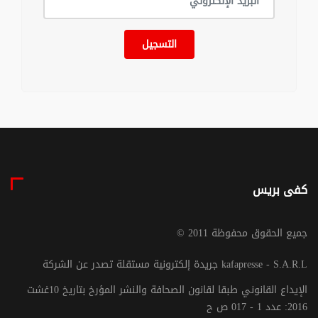
التسجيل
كفى بريس
© جميع الحقوق محفوظة 2011
جريدة إلكترونية مستقلة تصدر عن الشركة kafapresse - S.A.R.L
الإيداع القانوني طبقا لقانون الصحافة والنشر المؤرخ بتاريخ 10غشت
2016: عدد 1 - 017 ص ح