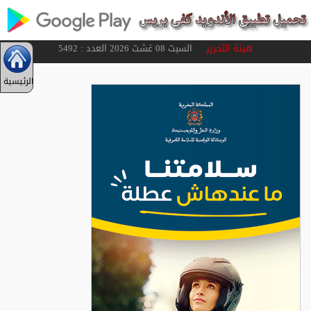
هيئة التحرير
السبت 08 غشت 2026 العدد : 5492
الرئيسية