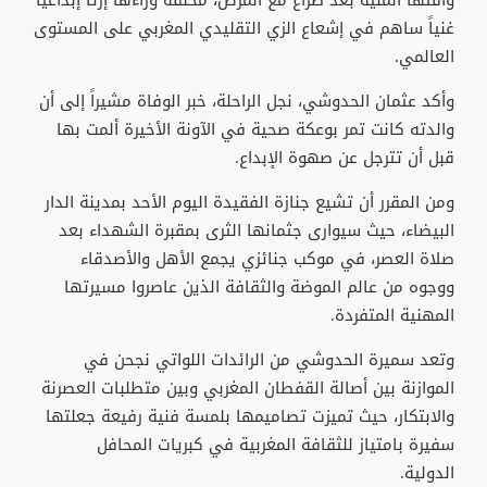
وافتها المنية بعد صراع مع المرض، مخلفة وراءها إرثاً إبداعياً
غنياً ساهم في إشعاع الزي التقليدي المغربي على المستوى
العالمي.
وأكد عثمان الحدوشي، نجل الراحلة، خبر الوفاة مشيراً إلى أن
والدته كانت تمر بوعكة صحية في الآونة الأخيرة ألمت بها
قبل أن تترجل عن صهوة الإبداع.
​ومن المقرر أن تشيع جنازة الفقيدة اليوم الأحد بمدينة الدار
البيضاء، حيث سيوارى جثمانها الثرى بمقبرة الشهداء بعد
صلاة العصر، في موكب جنائزي يجمع الأهل والأصدقاء
ووجوه من عالم الموضة والثقافة الذين عاصروا مسيرتها
المهنية المتفردة.
​وتعد سميرة الحدوشي من الرائدات اللواتي نجحن في
الموازنة بين أصالة القفطان المغربي وبين متطلبات العصرنة
والابتكار، حيث تميزت تصاميمها بلمسة فنية رفيعة جعلتها
سفيرة بامتياز للثقافة المغربية في كبريات المحافل
الدولية.