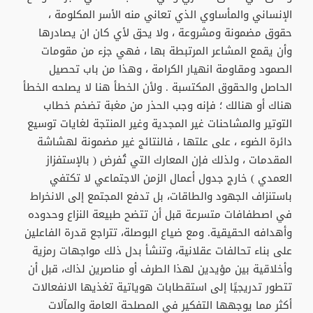
الإنساني والمأساوي الذي تعاني منه الأسر المكلومة ،
حقوق مضمونة ومشروعة ، ولا يحق لأي كان ان يصادرها
وأن يقمع المشاعر المرتبطة بها ، فهي جزء من مقومات
الصمود ومقاومة انهيار الكرامة ، وهذا من باب تحصيل
الحاصل والحقوق المكتسبة . ولأن الخطأ هنا لا يصلحه الخطأ
هناك أو هنالك ؛ فإنه وجب الحذر من مغبة تضخم خطاب
التوتير والمشاحنات غير المجدية وغير المنتجة لغايات توسيع
دائرة الضوء ، على علتها ، فالنتائج غير مضمونة لهشاشة
المقدمات ، ولذلك فإن المعارك التي تُفرض ( بالإستفزاز
العمدي ) خارج جدول أعمال الزمن الاجتماعي لا تكتفي
باستنزاف الجهود والطاقات، بل تدفع المجتمع إلى الانخراط
في اصطفافات متسرعة قبل أن تتضح طبيعة النزاع وحدوده
وأهدافه الحقيقية. ومع ضياع البوصلة، تتراجع قدرة الفاعلين
على بناء تحالفات عقلانية، وتنشأ بدل ذلك مواجهات رمزية
وأخلاقية بين مؤيدين لهذا الطرف أو مناصرين لذاك، قبل أن
تتطور تدريجيًا إلى استقطابات هوياتية تغذيها الانفعالات
أكثر مما يوجهها التفكير في المصلحة العامة والمآلات