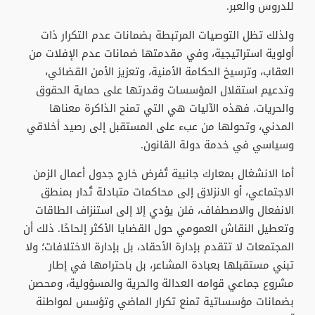
للدروس والعبر.
ولذلك تظل التوصيات المرتبطة بضمانات عدم التكرار ذات
أولوية استراتيجية، وفي مقدمتها ضمانات عدم الإفلات من
العقاب، وترسيخ الحكامة الأمنية، وتعزيز الأمن القضائي،
وتدعيم استقلال المؤسسات وقدرتها على حماية الحقوق
والحريات. فهذه الآليات هي التي تمنح الذاكرة معناها
المدني، وتحولها من عبء على المستقبل إلى رصيد أخلاقي
وسياسي في خدمة دولة القانون.
أما الانشغال بمعارك جانبية تُفرض خارج جدول أعمال الزمن
الاجتماعي، أو الانزلاق إلى محاكمات متبادلة تُدار بمنطق
الانفعال والاصطفاف، فلن يؤدي إلا إلى استنزاف الطاقات
وتعطيل النقاش العمومي حول القضايا الأكثر إلحاحًا. ذلك أن
المجتمعات لا تتقدم بإدارة الأحقاد، بل بإدارة الاختلافات؛ ولا
تبني مستقبلها بعبادة المشاعر، بل باحترامها في إطار
مشروع جماعي قوامه العدالة والحرية والمسؤولية، ومحصن
بضمانات مؤسساتية تمنع تكرار الماضي وتؤسس لمواطنة