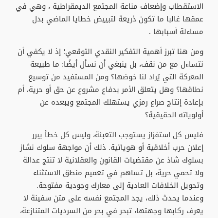
الاستقطاب وإضعاف مناعة المجتمع الديمقراطية ، وهي في
عمقها غالبا ما تكون ذريعة لتبييض خطايا الماضي بدل
مساءلة أسبابها .
ومن هنا تبرز أهمية التفكير النقدي التوقعي؛ إذ لا يكفي أن
نتساءل مع من نقف، بل ينبغي أن نسأل أيضًا: ما طبيعة
المعركة التي يُراد لنا خوضها؟ ومن المستفيد من توسيع
نطاقها؟ وهل يتعلق الأمر بدفاع مشروع عن حق أو حرية، أم
بإعادة إنتاج صراع رمزي يستهلك المجتمع ويبعده عن
أولوياته الحقيقية؟
فليس كل استفزاز يستوجب التعبئة، وليس كل خطأ يبرر
إعلان حرب أخلاقية أو هوياتية. ذلك أن مواجهة سلوك نشاز
بسلوك شاذ عن مقتضيات القانون والعقلانية لا تنتج عدالة
ولا تحمي حرية، بل تساهم في تعميم منطق الاستثناء
وتحويل الخلافات العادية إلى معارك وجودية مفتوحة.
وعندما يحدث ذلك، يجد المجتمع نفسه على متن سفينة لا
يعرف ركابها وجهتها، تبحر في بحر من السرديات المتنازعة،