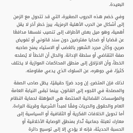
البعيدة.
وفي خضم هذه الحروب الصغيرة، التي قد تتحول مع الزمن
إلى أشكال من الحرب الأهلية الرمزية، يبرز خطر آخر لا يقل
أهمية، وهو ميل بعض الأطراف إلى تنصيب نفسها مدافعًا
عن قضايا أو ضحايا مفترضين دون سند قانوني أو تفويض
صريح، وكأن مجرد الشعور بالغضب أو الاستياء يمنح صاحبه
صفة التقاضي أو سلطة الإدانة. والحال أن الخطأ لا يُصلحه
الخطأ، وأن الانزلاق إلى منطق المحاكمات الموازية لا يختلف
كثيرًا، في جوهره، عن السلوك الذي يدعي مقاومته.
لذلك فإن المتضرر، إن وجد ضررًا حقيقيًا، يظل صاحب الصفة
والمصلحة في اللجوء إلى القانون، بينما تبقى النيابة العامة
والمؤسسات القضائية المختصة هي المؤهلة لحماية النظام
العام والحقوق والحريات وفقًا لمبدأ الشرعية وقرينة البراءة.
أما تحويل الخلافات الفكرية أو الثقافية أو السياسية إلى
معارك تعبئة جماعية تُدار بمنطق الوصاية الأخلاقية أو
الحسبة الحديثة، فإنه لا يؤدي إلا إلى توسيع دائرة