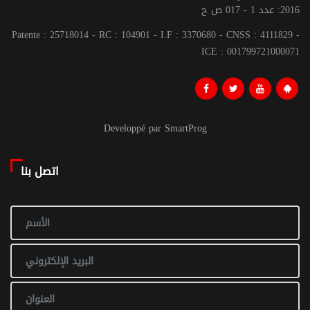
2016: عدد 1 - 017 ص ح
Patente : 25718014 - RC : 104901 - I.F : 3370680 - CNSS : 4111829 -
ICE : 001799721000071
Developpé par SmartProg
اتصل بنا